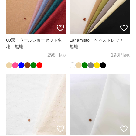
お客様相談窓口
〒600-8004
京都府京都市下京区四条通麩屋町東入奈良物町362 株式会社ノム
ラテーラー
担当：オンラインショップ係
60双 ウールジョーゼット生
Lanamisto ベネストレッチ
地 無地
無地
オンラインショップ直通TEL/FAX：075-257-7781
298円
198円
税込
税込
E-mail：
shop@nomura-tailor.co.jp