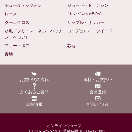
チュール・シフォン
ジョーゼット・デシン
レース
ﾅｲﾛﾝ･ﾋﾞﾆｰﾙｺｰﾃｨﾝｸﾞ
クールクロス
リップル・サッカー
起毛（フリース・ネル・ベッチ
コーデュロイ・ツイード
ン・ベロア）
ファー・ボア
芯地
裏地
お買い物の流れ
送料・お支払い
よくあるご質問
会員登録
店舗情報
お問い合わせ
オンラインショップ
TEL : 075-257-7781 (受付時間 10:00～17:30) /