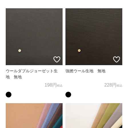
ため、お客様の個人情報を利用いたします。
商品の発送、メールマガジンの配信にお客様の個人情報を利
用いたします。
上記以外の目的でお客様の了承なく、お客様の個人情報を利
用することはありません。
3. 個人情報の外部委託
お客様よりお預かりした個人情報の処理を外部へ委託する場
合には、漏洩などを行わないよう、適切な管理を実施いたし
ウールダブルジョーゼット生
強撚ウール生地 無地
ます。
地 無地
198円
228円
税込
税込
4. お問合せ
お客様がご自身の情報の確認、訂正、利用停止、消去等を希
望される場合には、下記窓口までご連絡下さい。
すみやかに対応させていただきます。