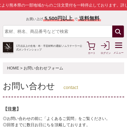
熊本県の一部地域からのご注文受付を一時停止しております。
詳しくは
5,500円以上
送料無料
お買い上げ
で
1万点以上の生地・布・手芸材料の通販/
ノムラテーラー公
式オンラインショップ
メニュー
カート
ログイン
HOME
> お問い合わせフォーム
お問い合わせ
contact
【注意】
◎お問い合わせの前に「よくあるご質問」をご覧ください。
◎回答までに数日お日にちを頂戴しております。