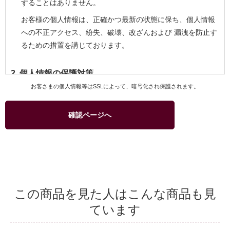
することはありません。
お客様の個人情報は、正確かつ最新の状態に保ち、個人情報
への不正アクセス、紛失、破壊、改ざんおよび 漏洩を防止す
るための措置を講じております。
2. 個人情報の保護対策
お客さまの個人情報等はSSLによって、暗号化され保護されます。
当社および当社関連会社のお客様への商品配送業務、お客様
へのより良いサービスを提供するためのアフターサービス等
確認ページへ
を実施させていただくため、お客様の個人情報を利用いたし
ます。
商品、サービスなどの当社および当社関連会社の取り扱い商
品をご紹介するためのダイレクトメール、カタログ等の発送
のためにお客様の個人情報を利用いたします。このための利
用はお客様からの申し出により停止することができます。
この商品を見た人はこんな商品も見
商品の購入等において、クレジットカード等による代金決済
ています
を行う場合に、クレジットカード等の有効性を確認するため
当社およびクレジットカード会社間で個人情報の交換を行う