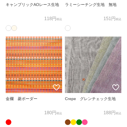
キャンブリックAOレース生地
ラミーシーチング生地 無地
118円
151円
税込
税込
金襴 菱ボーダー
Crepe グレンチェック生地
180円
188円
税込
税込