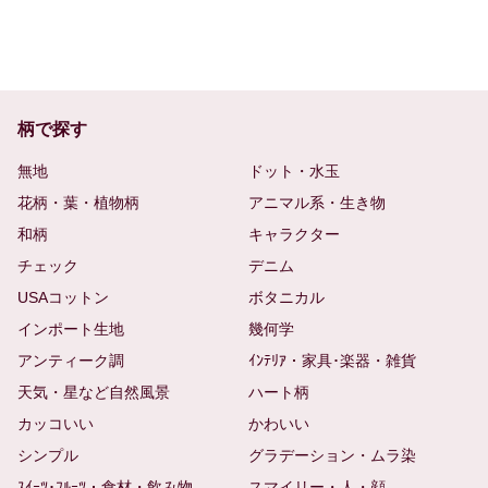
柄で探す
無地
ドット・水玉
花柄・葉・植物柄
アニマル系・生き物
和柄
キャラクター
チェック
デニム
USAコットン
ボタニカル
インポート生地
幾何学
アンティーク調
ｲﾝﾃﾘｱ・家具･楽器・雑貨
天気・星など自然風景
ハート柄
カッコいい
かわいい
シンプル
グラデーション・ムラ染
ｽｲｰﾂ･ﾌﾙｰﾂ・食材・飲み物
スマイリー・人・顔