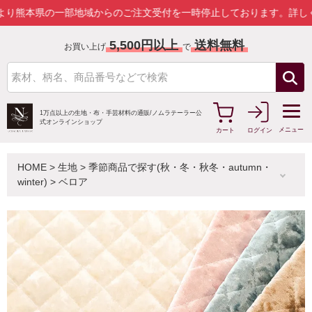
の一部地域からのご注文受付を一時停止しております。
詳しくはこちら
5,500円以上
送料無料
お買い上げ
で
1万点以上の生地・布・手芸材料の通販/
ノムラテーラー公
式オンラインショップ
メニュー
カート
ログイン
HOME
>
生地
>
季節商品で探す(秋・冬・秋冬・autumn・
winter)
>
ベロア