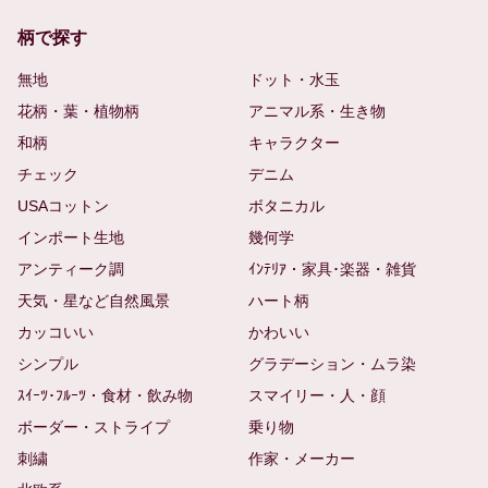
柄で探す
無地
ドット・水玉
花柄・葉・植物柄
アニマル系・生き物
和柄
キャラクター
チェック
デニム
USAコットン
ボタニカル
インポート生地
幾何学
アンティーク調
ｲﾝﾃﾘｱ・家具･楽器・雑貨
天気・星など自然風景
ハート柄
カッコいい
かわいい
シンプル
グラデーション・ムラ染
ｽｲｰﾂ･ﾌﾙｰﾂ・食材・飲み物
スマイリー・人・顔
ボーダー・ストライプ
乗り物
刺繍
作家・メーカー