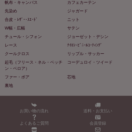
帆布・キャンバス
カフェカーテン
先染め
ジャガード
合皮・ﾚｻﾞｰ･ｽｴｰﾄﾞ
ニット
W幅・広幅
サテン
チュール・シフォン
ジョーゼット・デシン
レース
ﾅｲﾛﾝ･ﾋﾞﾆｰﾙｺｰﾃｨﾝｸﾞ
クールクロス
リップル・サッカー
起毛（フリース・ネル・ベッチ
コーデュロイ・ツイード
ン・ベロア）
ファー・ボア
芯地
裏地
お買い物の流れ
送料・お支払い
よくあるご質問
会員登録