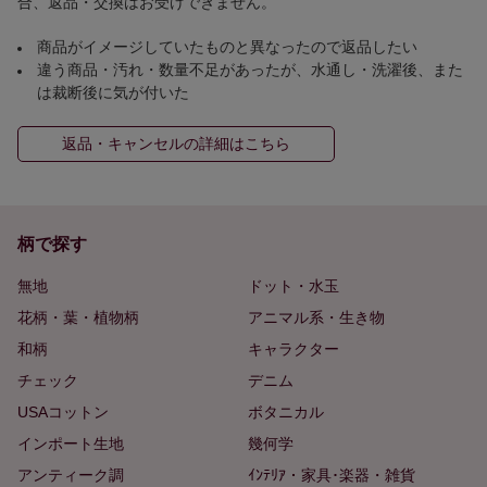
合、返品・交換はお受けできません。
商品がイメージしていたものと異なったので返品したい
違う商品・汚れ・数量不足があったが、水通し・洗濯後、また
は裁断後に気が付いた
返品・キャンセルの詳細はこちら
柄で探す
無地
ドット・水玉
花柄・葉・植物柄
アニマル系・生き物
和柄
キャラクター
チェック
デニム
USAコットン
ボタニカル
インポート生地
幾何学
アンティーク調
ｲﾝﾃﾘｱ・家具･楽器・雑貨