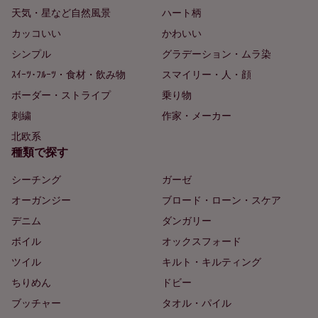
天気・星など自然風景
ハート柄
カッコいい
かわいい
シンプル
グラデーション・ムラ染
ｽｲｰﾂ･ﾌﾙｰﾂ・食材・飲み物
スマイリー・人・顔
ボーダー・ストライプ
乗り物
刺繍
作家・メーカー
北欧系
種類で探す
シーチング
ガーゼ
オーガンジー
ブロード・ローン・スケア
デニム
ダンガリー
ボイル
オックスフォード
ツイル
キルト・キルティング
ちりめん
ドビー
ブッチャー
タオル・パイル