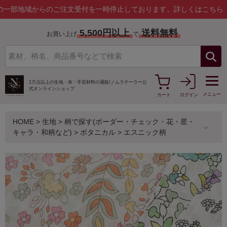
地域からのご注文受付を一時停止しております。
詳しくはこちら
5,500円以上
送料無料
お買い上げ
で
1万点以上の生地・布・手芸材料の通販/
ノムラテーラー公
式オンラインショップ
メニュー
カート
ログイン
HOME
>
生地
>
柄で探す(ボーダー・チェック・花・星・
キャラ・和柄など)
>
ボタニカル
>
エスニック柄