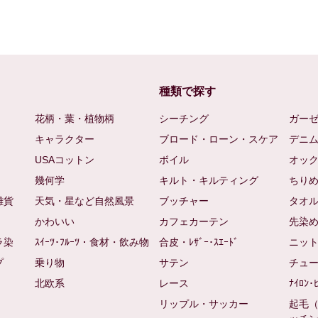
種類で探す
花柄・葉・植物柄
シーチング
ガー
キャラクター
ブロード・ローン・スケア
デニ
USAコットン
ボイル
オッ
幾何学
キルト・キルティング
ちり
雑貨
天気・星など自然風景
ブッチャー
タオ
かわいい
カフェカーテン
先染
ラ染
ｽｲｰﾂ･ﾌﾙｰﾂ・食材・飲み物
合皮・ﾚｻﾞｰ･ｽｴｰﾄﾞ
ニッ
プ
乗り物
サテン
チュ
北欧系
レース
ﾅｲﾛﾝ･
リップル・サッカー
起毛