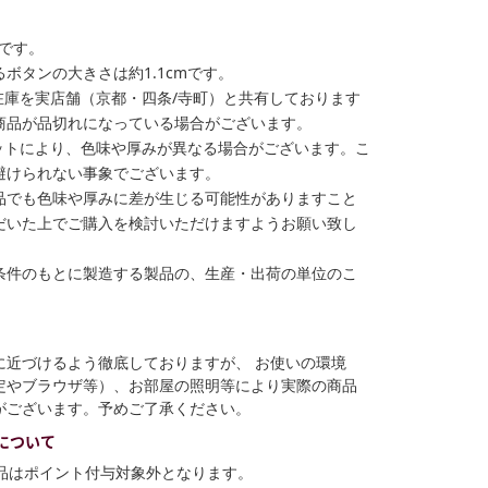
格です。
ボタンの大きさは約1.1cmです。
在庫を実店舗（京都・四条/寺町）と共有しております
商品が品切れになっている場合がございます。
ットにより、色味や厚みが異なる場合がございます。こ
避けられない事象でございます。
品でも色味や厚みに差が生じる可能性がありますこと
だいた上でご購入を検討いただけますようお願い致し
条件のもとに製造する製品の、生産・出荷の単位のこ
に近づけるよう徹底しておりますが、 お使いの環境
定やブラウザ等）、お部屋の照明等により実際の商品
がございます。予めご了承ください。
について
商品はポイント付与対象外となります。