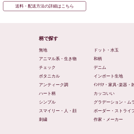
送料・配送方法の詳細はこちら
柄で探す
無地
ドット・水玉
アニマル系・生き物
和柄
チェック
デニム
ボタニカル
インポート生地
アンティーク調
ｲﾝﾃﾘｱ・家具･楽器・
ハート柄
カッコいい
シンプル
グラデーション・ム
スマイリー・人・顔
ボーダー・ストライ
刺繍
作家・メーカー