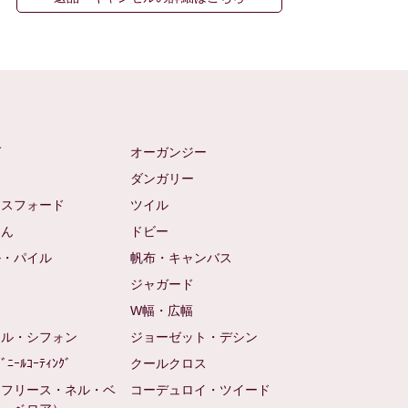
ゼ
オーガンジー
ム
ダンガリー
クスフォード
ツイル
めん
ドビー
ル・パイル
帆布・キャンバス
め
ジャガード
ト
W幅・広幅
ール・シフォン
ジョーゼット・デシン
ﾋﾞﾆｰﾙｺｰﾃｨﾝｸﾞ
クールクロス
（フリース・ネル・ベ
コーデュロイ・ツイード