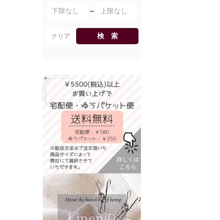
～
検 索
クリア