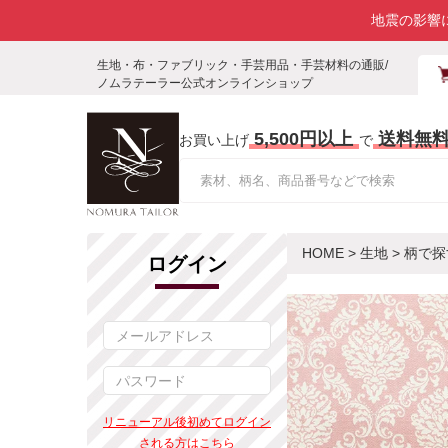
地震の影響
生地・布・ファブリック・手芸用品・手芸材料の通販/
ノムラテーラー公式オンラインショップ
5,500円以上
送料無
お買い上げ
で
HOME
>
生地
>
柄で探
ログイン
リニューアル後初めてログイン
される方はこちら