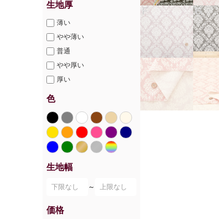
生地厚
薄い
やや薄い
普通
やや厚い
厚い
色
生地幅
～
価格