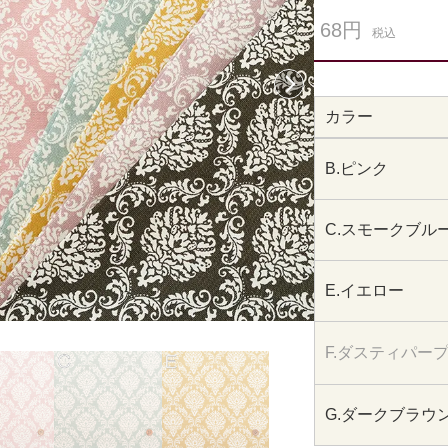
68円
税込
次へ
カラー
B.ピンク
C.スモークブル
E.イエロー
F.ダスティパー
G.ダークブラウ