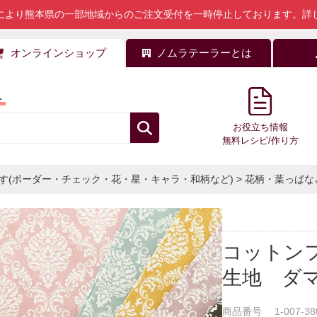
により熊本県の一部地域からのご注文受付を一時停止しております。
詳
オンラインショップ
ノムラテーラーとは
料
お役立ち情報
無料レシピ/作り方
す(ボーダー・チェック・花・星・キャラ・和柄など)
>
花柄・葉っぱな
コットン
生地 ダ
商品番号
1-007-38