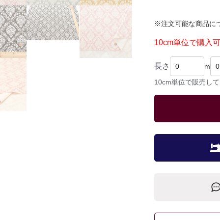
※注文可能な商品に
10cm単位で購入
長さ
m
10cm単位で販売し