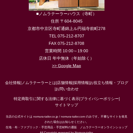
■ノムラテーラーハウス（寺町）
住所 〒604-8045
京都市中京区寺町通錦上ル円福寺前町278
TEL 075-212-8707
FAX 075-212-8708
営業時間 10:00～19:00
店休日 年中無休（年始除く）
>> Google Map
会社情報
|
ノムラテーラーとは
|
店舗情報
|
採用情報
|
お役立ち情報・ブログ
|
お問い合わせ
特定商取引に関する法律に基づく表示
|
プライバシーポリシー
|
サイトマップ
当店の公式サイトは nomura-tailor.co.jp / nomura-tailor.com のみです。不審なサイトを発見
された場合はお知らせください。
生地・布・ファブリック・手芸用品・手芸材料の通販 ノムラテーラーオンラインショップ
All Copyright reserved by Nomura-tailor.