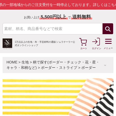
域からのご注文受付を一時停止しております。
詳しくはこちら
5,500円以上
送料無料
お買い上げ
で
1万点以上の生地・布・手芸材料の通販/
ノムラテーラー公
式オンラインショップ
メニュー
カート
ログイン
HOME
>
生地
>
柄で探す(ボーダー・チェック・花・星・
キャラ・和柄など)
>
ボーダー・ストライプ
>
ボーダー