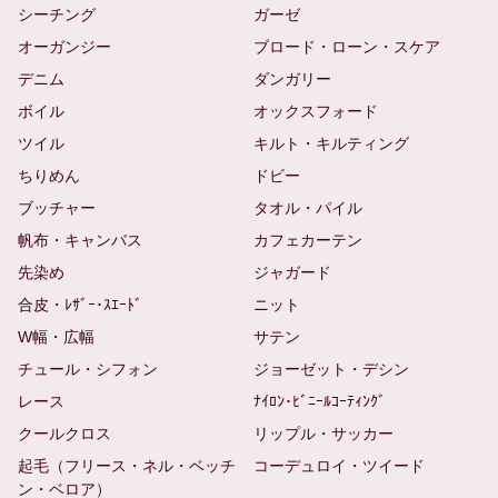
シーチング
ガーゼ
オーガンジー
ブロード・ローン・スケア
デニム
ダンガリー
ボイル
オックスフォード
ツイル
キルト・キルティング
ちりめん
ドビー
ブッチャー
タオル・パイル
帆布・キャンバス
カフェカーテン
先染め
ジャガード
合皮・ﾚｻﾞｰ･ｽｴｰﾄﾞ
ニット
W幅・広幅
サテン
チュール・シフォン
ジョーゼット・デシン
レース
ﾅｲﾛﾝ･ﾋﾞﾆｰﾙｺｰﾃｨﾝｸﾞ
クールクロス
リップル・サッカー
起毛（フリース・ネル・ベッチ
コーデュロイ・ツイード
ン・ベロア）