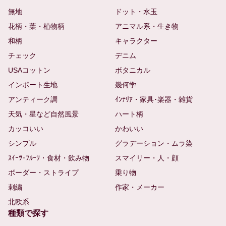
無地
ドット・水玉
花柄・葉・植物柄
アニマル系・生き物
和柄
キャラクター
チェック
デニム
USAコットン
ボタニカル
インポート生地
幾何学
アンティーク調
ｲﾝﾃﾘｱ・家具･楽器・雑貨
天気・星など自然風景
ハート柄
カッコいい
かわいい
シンプル
グラデーション・ムラ染
ｽｲｰﾂ･ﾌﾙｰﾂ・食材・飲み物
スマイリー・人・顔
ボーダー・ストライプ
乗り物
刺繍
作家・メーカー
北欧系
種類で探す