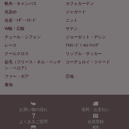
帆布・キャンバス
カフェカーテン
先染め
ジャガード
合皮・ﾚｻﾞｰ･ｽｴｰﾄﾞ
ニット
W幅・広幅
サテン
チュール・シフォン
ジョーゼット・デシン
レース
ﾅｲﾛﾝ･ﾋﾞﾆｰﾙｺｰﾃｨﾝｸﾞ
クールクロス
リップル・サッカー
起毛（フリース・ネル・ベッチ
コーデュロイ・ツイード
ン・ベロア）
ファー・ボア
芯地
裏地
お買い物の流れ
送料・お支払い
よくあるご質問
会員登録