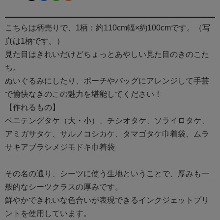
こちらは柄売りで、1柄：約110cm幅×約100cmです。（写
真は1柄です。）
見た目はきれいだけどちょっとあやしい見た目のきのこた
ち。
ぬいぐるみにしたり、ポーチやバッグにアレンジして手芸
で愉快なきのこの魅力を堪能してください！
【作れるもの】
ベニテングタケ（大・小）、チシオタケ、ソライロタケ、
アミガサタケ、サルノコシカケ、タマゴタケ巾着袋、ムラ
サキアブラシメジモドキ巾着袋
その名の通り、シーツに使う生地ということで、厚みも一
般的なシーツクラスの厚みです。
鮮やかできれいな色合いが表現できるインクジェットプリ
ントを使用しています。