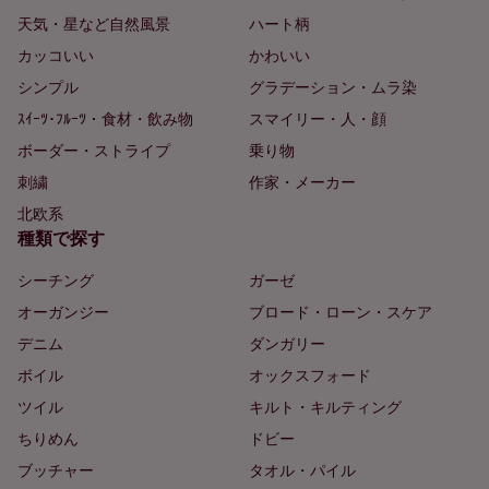
天気・星など自然風景
ハート柄
カッコいい
かわいい
シンプル
グラデーション・ムラ染
ｽｲｰﾂ･ﾌﾙｰﾂ・食材・飲み物
スマイリー・人・顔
ボーダー・ストライプ
乗り物
刺繍
作家・メーカー
北欧系
種類で探す
シーチング
ガーゼ
オーガンジー
ブロード・ローン・スケア
デニム
ダンガリー
ボイル
オックスフォード
ツイル
キルト・キルティング
ちりめん
ドビー
ブッチャー
タオル・パイル