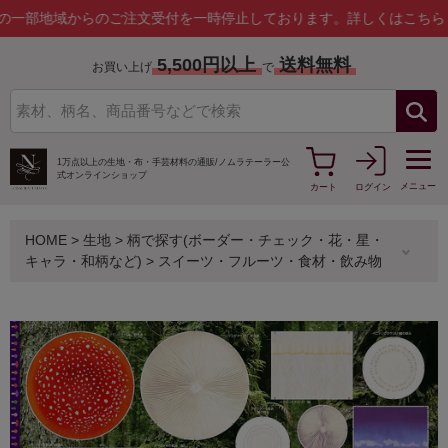
域からのご注文受付を一時停止しております。
詳しくはこちら
5,500円以上
送料無料
お買い上げ
で
1万点以上の生地・布・手芸材料の通販/
ノムラテーラー公
式オンラインショップ
メニュー
カート
ログイン
HOME
>
生地
>
柄で探す(ボーダー・チェック・花・星・
キャラ・和柄など)
>
スイーツ・フルーツ・食材・飲み物