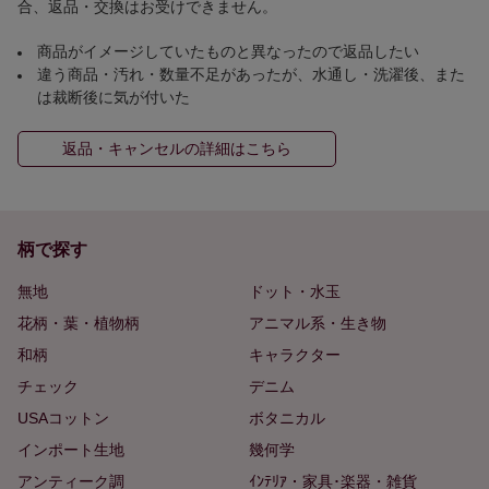
合、返品・交換はお受けできません。
商品がイメージしていたものと異なったので返品したい
違う商品・汚れ・数量不足があったが、水通し・洗濯後、また
は裁断後に気が付いた
返品・キャンセルの詳細はこちら
柄で探す
無地
ドット・水玉
花柄・葉・植物柄
アニマル系・生き物
和柄
キャラクター
チェック
デニム
USAコットン
ボタニカル
インポート生地
幾何学
アンティーク調
ｲﾝﾃﾘｱ・家具･楽器・雑貨