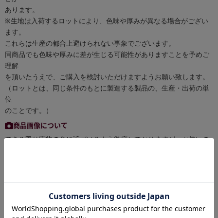
あります。
※生地は入荷するロットにより、色味や厚みが異なる場合がござい
ます。
これらは生産の都合上避けられない事象でございます。
同商品でも色味や厚みに差が生じる可能性がありますことを予めご
理解
を頂いたうえで、ご購入を検討いただけますようお願い致します。
（ロットとは、同じ条件のもとに製造する製品の、生産・出荷の単
位
のことです。）
商品画像について
できる限り実物の色に近づけるよう徹底しておりますが、お使いの
環境（モニターの画面設定やブラウザ等）、お部屋の照明等により
実際の商品と色味が異なる場合がございます。予めご了承くださ
い。
お買い物ポイントについて
税抜き50円以下の商品はポイント付与対象外となります。