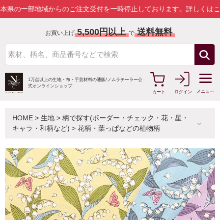
部地域からのご注文受付を一時停止しております。
詳しくはこちら
5,500円以上
送料無料
お買い上げ
で
1万点以上の生地・布・手芸材料の通販/
ノムラテーラー公
式オンラインショップ
メニュー
カート
ログイン
HOME
>
生地
>
柄で探す(ボーダー・チェック・花・星・
キャラ・和柄など)
>
花柄・葉っぱなどの植物柄