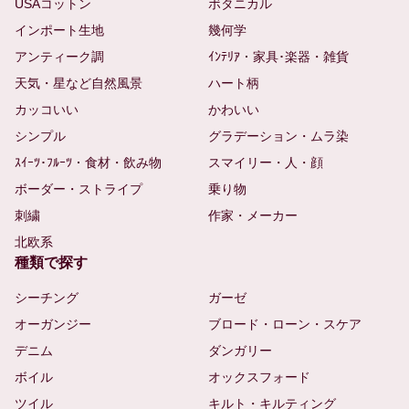
USAコットン
ボタニカル
インポート生地
幾何学
アンティーク調
ｲﾝﾃﾘｱ・家具･楽器・雑貨
天気・星など自然風景
ハート柄
カッコいい
かわいい
シンプル
グラデーション・ムラ染
ｽｲｰﾂ･ﾌﾙｰﾂ・食材・飲み物
スマイリー・人・顔
ボーダー・ストライプ
乗り物
刺繍
作家・メーカー
北欧系
種類で探す
シーチング
ガーゼ
オーガンジー
ブロード・ローン・スケア
デニム
ダンガリー
ボイル
オックスフォード
ツイル
キルト・キルティング