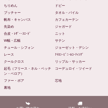
ちりめん
ドビー
ブッチャー
タオル・パイル
帆布・キャンバス
カフェカーテン
先染め
ジャガード
合皮・ﾚｻﾞｰ･ｽｴｰﾄﾞ
ニット
W幅・広幅
サテン
チュール・シフォン
ジョーゼット・デシン
レース
ﾅｲﾛﾝ･ﾋﾞﾆｰﾙｺｰﾃｨﾝｸﾞ
クールクロス
リップル・サッカー
起毛（フリース・ネル・ベッチ
コーデュロイ・ツイード
ン・ベロア）
ファー・ボア
芯地
裏地