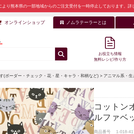
により熊本県の一部地域からのご注文受付を一時停止しております。
詳
オンラインショップ
ノムラテーラーとは
料
お役立ち情報
無料レシピ/作り方
す(ボーダー・チェック・花・星・キャラ・和柄など)
>
アニマル系・生
コットン
ルファベ
商品番号
1-018-41