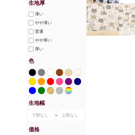
生地厚
薄い
やや薄い
普通
やや厚い
厚い
色
生地幅
～
価格