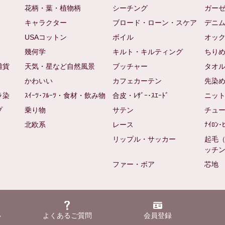
花柄・葉・植物柄
シーチング
ガー
キャラクター
ブロード・ローン・スケア
デニ
USAコットン
ボイル
オッ
幾何学
キルト・キルティング
ちり
雑貨
天気・星など自然風景
ブッチャー
タオ
かわいい
カフェカーテン
先染
ラ染
ｽｲｰﾂ･ﾌﾙｰﾂ・食材・飲み物
合皮・ﾚｻﾞｰ･ｽｴｰﾄﾞ
ニッ
プ
乗り物
サテン
チュ
北欧系
レース
ﾅｲﾛﾝ･
リップル・サッカー
起毛
ッチ
ファー・ボア
芯地
い
よくあるご質問
会員登録