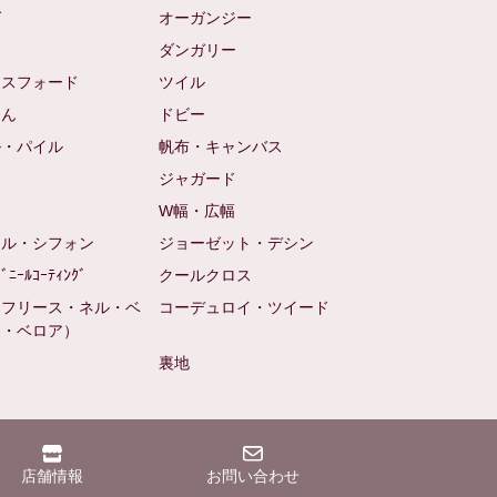
ゼ
オーガンジー
ム
ダンガリー
クスフォード
ツイル
めん
ドビー
ル・パイル
帆布・キャンバス
め
ジャガード
ト
W幅・広幅
ール・シフォン
ジョーゼット・デシン
ﾋﾞﾆｰﾙｺｰﾃｨﾝｸﾞ
クールクロス
（フリース・ネル・ベ
コーデュロイ・ツイード
ン・ベロア）
裏地
店舗情報
お問い合わせ