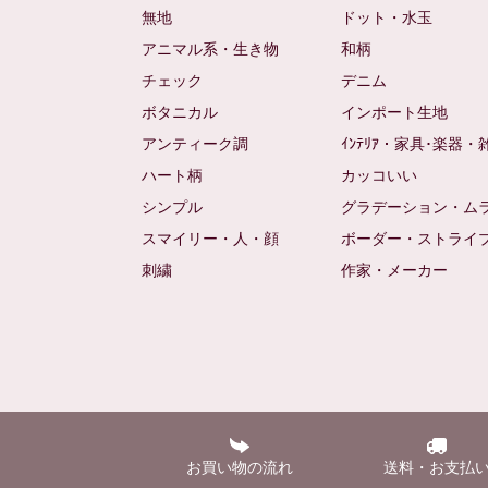
無地
ドット・水玉
アニマル系・生き物
和柄
チェック
デニム
ボタニカル
インポート生地
アンティーク調
ｲﾝﾃﾘｱ・家具･楽器・
ハート柄
カッコいい
シンプル
グラデーション・ム
スマイリー・人・顔
ボーダー・ストライ
刺繍
作家・メーカー
お買い物の流れ
送料・お支払