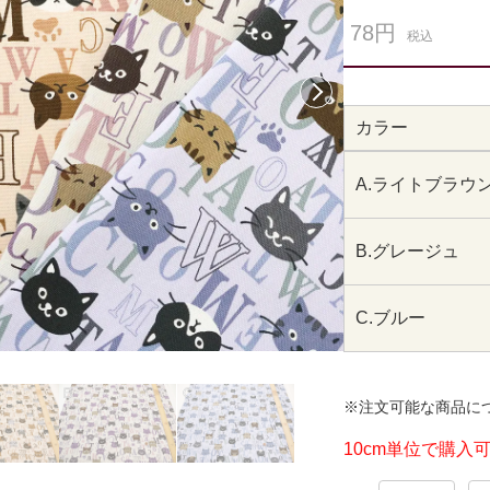
78円
税込
次へ
カラー
A.ライトブラウ
B.グレージュ
C.ブルー
※注文可能な商品に
10cm単位で購入