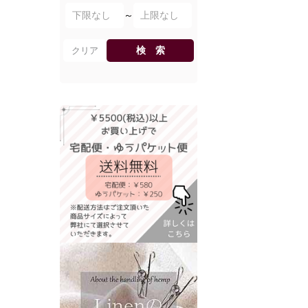
～
検 索
クリア