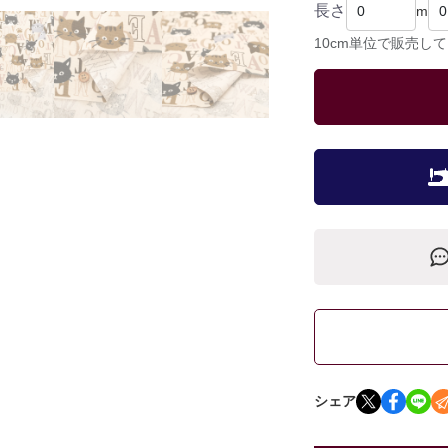
長さ
m
10cm単位で販売し
シェア