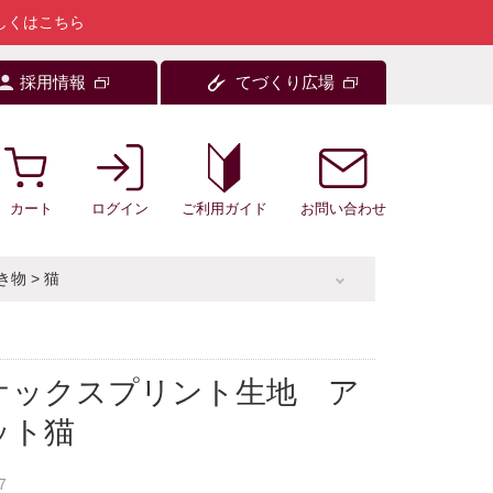
しくはこちら
採用情報
てづくり広場
カート
ログイン
お問い合わせ
ご利用ガイド
き物
>
猫
オックスプリント生地 ア
ット猫
7