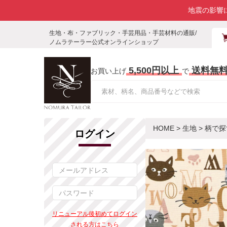
地震の影響
生地・布・ファブリック・手芸用品・手芸材料の通販/
ノムラテーラー公式オンラインショップ
5,500円以上
送料無
お買い上げ
で
HOME
>
生地
>
柄で探
ログイン
リニューアル後初めてログイン
される方はこちら