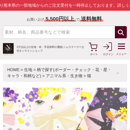
の一部地域からのご注文受付を一時停止しております。
詳しくはこちら
5,500円以上
送料無料
お買い上げ
で
1万点以上の生地・布・手芸材料の通販/
ノムラテーラー公
式オンラインショップ
メニュー
カート
ログイン
HOME
>
生地
>
柄で探す(ボーダー・チェック・花・星・
キャラ・和柄など)
>
アニマル系・生き物
>
猫