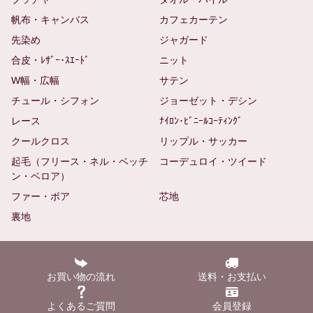
帆布・キャンバス
カフェカーテン
先染め
ジャガード
合皮・ﾚｻﾞｰ･ｽｴｰﾄﾞ
ニット
W幅・広幅
サテン
チュール・シフォン
ジョーゼット・デシン
レース
ﾅｲﾛﾝ･ﾋﾞﾆｰﾙｺｰﾃｨﾝｸﾞ
クールクロス
リップル・サッカー
起毛（フリース・ネル・ベッチ
コーデュロイ・ツイード
ン・ベロア）
ファー・ボア
芯地
裏地
お買い物の流れ
送料・お支払い
よくあるご質問
会員登録