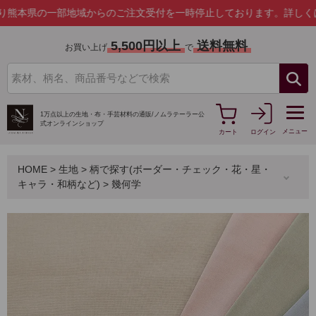
の一部地域からのご注文受付を一時停止しております。
詳しくはこちら
5,500円以上
送料無料
お買い上げ
で
1万点以上の生地・布・手芸材料の通販/
ノムラテーラー公
式オンラインショップ
メニュー
カート
ログイン
HOME
>
生地
>
柄で探す(ボーダー・チェック・花・星・
キャラ・和柄など)
>
幾何学