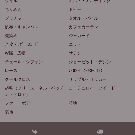
ツイル
キルト・キルティング
ちりめん
ドビー
ブッチャー
タオル・パイル
帆布・キャンバス
カフェカーテン
先染め
ジャガード
合皮・ﾚｻﾞｰ･ｽｴｰﾄﾞ
ニット
W幅・広幅
サテン
チュール・シフォン
ジョーゼット・デシン
レース
ﾅｲﾛﾝ･ﾋﾞﾆｰﾙｺｰﾃｨﾝｸﾞ
クールクロス
リップル・サッカー
起毛（フリース・ネル・ベッチ
コーデュロイ・ツイード
ン・ベロア）
ファー・ボア
芯地
裏地