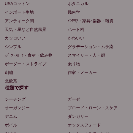
USAコットン
ボタニカル
インポート生地
幾何学
アンティーク調
ｲﾝﾃﾘｱ・家具･楽器・雑貨
天気・星など自然風景
ハート柄
カッコいい
かわいい
シンプル
グラデーション・ムラ染
ｽｲｰﾂ･ﾌﾙｰﾂ・食材・飲み物
スマイリー・人・顔
ボーダー・ストライプ
乗り物
刺繍
作家・メーカー
北欧系
種類で探す
シーチング
ガーゼ
オーガンジー
ブロード・ローン・スケア
デニム
ダンガリー
ボイル
オックスフォード