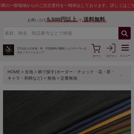
地域からのご注文受付を一時停止しております。
詳しくはこちら
5,500円以上
送料無料
お買い上げ
で
1万点以上の生地・布・手芸材料の通販/
ノムラテーラー公
式オンラインショップ
メニュー
カート
ログイン
HOME
>
生地
>
柄で探す(ボーダー・チェック・花・星・
キャラ・和柄など)
>
無地
>
定番無地