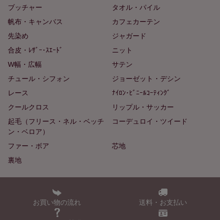
ブッチャー
タオル・パイル
帆布・キャンバス
カフェカーテン
先染め
ジャガード
合皮・ﾚｻﾞｰ･ｽｴｰﾄﾞ
ニット
W幅・広幅
サテン
チュール・シフォン
ジョーゼット・デシン
レース
ﾅｲﾛﾝ･ﾋﾞﾆｰﾙｺｰﾃｨﾝｸﾞ
クールクロス
リップル・サッカー
起毛（フリース・ネル・ベッチ
コーデュロイ・ツイード
ン・ベロア）
ファー・ボア
芯地
裏地
お買い物の流れ
送料・お支払い