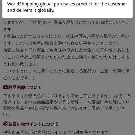
※価格は10cmの価格です。
写真内で使われているボタンの大きさは約1.1cmです。
※当店、一部商品の在庫を実店舗（京都・四条/寺町）と共有してお
りますので、ご注文頂いた商品が品切れになっている場合がござい
ます。
※商品は入荷するロットにより、色味や厚みが異なる場合がござい
ます。これらは生産の都合上避けられない事象でございます。
前回ご注文と同じ商品でも色味や厚みに差が生じる可能性がありま
すことを予めご理解をいただいた上でご購入を検討いただけますよ
うお願い致します。
（ロットとは、同じ条件のもとに製造する製品の、生産・出荷の単
位のことです。）
商品画像について
できる限り実物の色に近づけるよう徹底しておりますが、 お使いの
環境（モニターの画面設定やブラウザ等）、お部屋の照明等により
実際の商品と色味が異なる場合がございます。予めご了承くださ
い。
お買い物ポイントについて
税抜き50円以下の商品はポイント付与対象外となります。