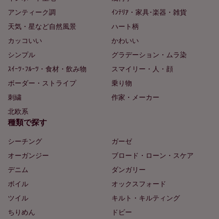
アンティーク調
ｲﾝﾃﾘｱ・家具･楽器・雑貨
天気・星など自然風景
ハート柄
カッコいい
かわいい
シンプル
グラデーション・ムラ染
ｽｲｰﾂ･ﾌﾙｰﾂ・食材・飲み物
スマイリー・人・顔
ボーダー・ストライプ
乗り物
刺繍
作家・メーカー
北欧系
種類で探す
シーチング
ガーゼ
オーガンジー
ブロード・ローン・スケア
デニム
ダンガリー
ボイル
オックスフォード
ツイル
キルト・キルティング
ちりめん
ドビー