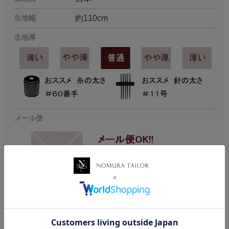
生地幅
約110cm
生地厚
メール便
注意