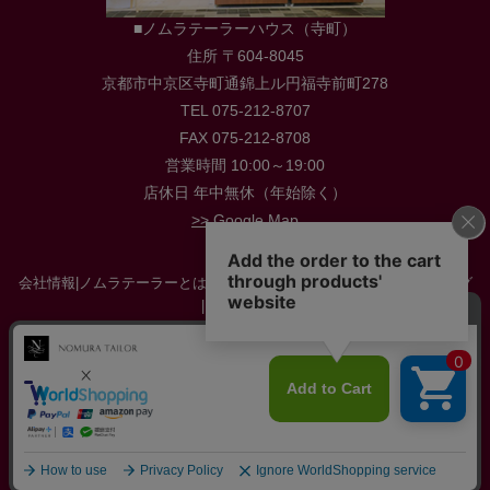
■ノムラテーラーハウス（寺町）
住所 〒604-8045
京都市中京区寺町通錦上ル円福寺前町278
TEL 075-212-8707
FAX 075-212-8708
営業時間 10:00～19:00
店休日 年中無休（年始除く）
>> Google Map
会社情報
|
ノムラテーラーとは
|
店舗情報
|
採用情報
|
お役立ち情報・ブログ
|
お問い合わせ
特定商取引に関する法律に基づく表示
|
プライバシーポリシー
|
サイトマップ
当店の公式サイトは nomura-tailor.co.jp / nomura-tailor.com のみです。不審なサイトを発見
された場合はお知らせください。
生地・布・ファブリック・手芸用品・手芸材料の通販 ノムラテーラーオンラインショップ
All Copyright reserved by Nomura-tailor.