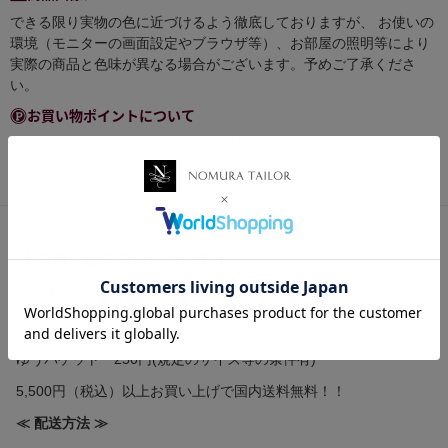
できる限り実物の色に近づけるよう徹底しておりますが、 お使いの
環境（モニターの画面設定やブラウザ等）、お部屋の照明等により
実際の商品と色味が異なる場合がございます。予めご了承くださ
い。
お買い物ポイントについて
税抜き50円以下の商品はポイント付与対象外となります。
【 送料・配送方法について 】
≪ 送料 ≫
全国一律送料 580円
ゆうパケット 250円(規定のサイズ等の条件有)
5,500円（税込）以上お買い上げで国内送料無料！！
≪ 配送方法 ≫