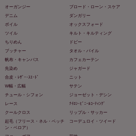
オーガンジー
ブロード・ローン・スケア
デニム
ダンガリー
ボイル
オックスフォード
ツイル
キルト・キルティング
ちりめん
ドビー
ブッチャー
タオル・パイル
帆布・キャンバス
カフェカーテン
先染め
ジャガード
合皮・ﾚｻﾞｰ･ｽｴｰﾄﾞ
ニット
W幅・広幅
サテン
チュール・シフォン
ジョーゼット・デシン
レース
ﾅｲﾛﾝ･ﾋﾞﾆｰﾙｺｰﾃｨﾝｸﾞ
クールクロス
リップル・サッカー
起毛（フリース・ネル・ベッチ
コーデュロイ・ツイード
ン・ベロア）