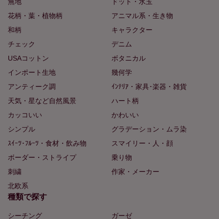
無地
ドット・水玉
花柄・葉・植物柄
アニマル系・生き物
和柄
キャラクター
チェック
デニム
USAコットン
ボタニカル
インポート生地
幾何学
アンティーク調
ｲﾝﾃﾘｱ・家具･楽器・雑貨
天気・星など自然風景
ハート柄
カッコいい
かわいい
シンプル
グラデーション・ムラ染
ｽｲｰﾂ･ﾌﾙｰﾂ・食材・飲み物
スマイリー・人・顔
ボーダー・ストライプ
乗り物
刺繍
作家・メーカー
北欧系
種類で探す
シーチング
ガーゼ