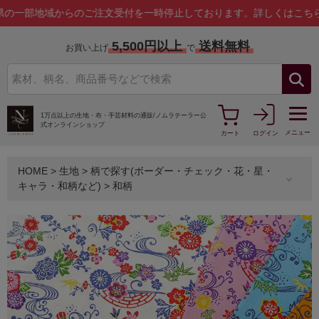
地域からのご注文受付を一時停止しております。
詳しくはこちら
5,500円以上
送料無料
お買い上げ
で
1万点以上の生地・布・手芸材料の通販/
ノムラテーラー公
式オンラインショップ
メニュー
カート
ログイン
HOME
>
生地
>
柄で探す(ボーダー・チェック・花・星・
キャラ・和柄など)
>
和柄