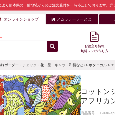
により熊本県の一部地域からのご注文受付を一時停止しております。
詳
オンラインショップ
ノムラテーラーとは
料
お役立ち情報
無料レシピ/作り方
す(ボーダー・チェック・花・星・キャラ・和柄など)
>
ボタニカル
>
エ
コットン
アフリカ
商品番号
1-030-ap