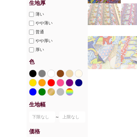
生地厚
薄い
やや薄い
普通
やや厚い
厚い
色
生地幅
～
価格