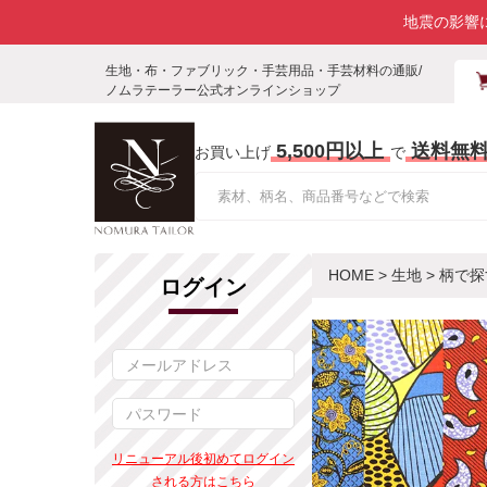
地震の影響
生地・布・ファブリック・手芸用品・手芸材料の通販/
ノムラテーラー公式オンラインショップ
5,500円以上
送料無
お買い上げ
で
HOME
>
生地
>
柄で探
ログイン
リニューアル後初めてログイン
される方はこちら