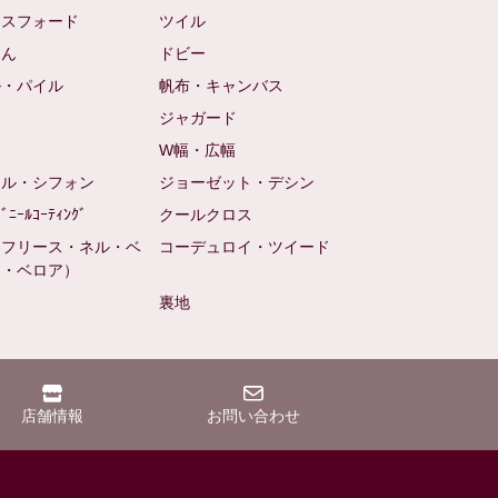
クスフォード
ツイル
めん
ドビー
ル・パイル
帆布・キャンバス
め
ジャガード
ト
W幅・広幅
ール・シフォン
ジョーゼット・デシン
ﾋﾞﾆｰﾙｺｰﾃｨﾝｸﾞ
クールクロス
（フリース・ネル・ベ
コーデュロイ・ツイード
ン・ベロア）
裏地
店舗情報
お問い合わせ