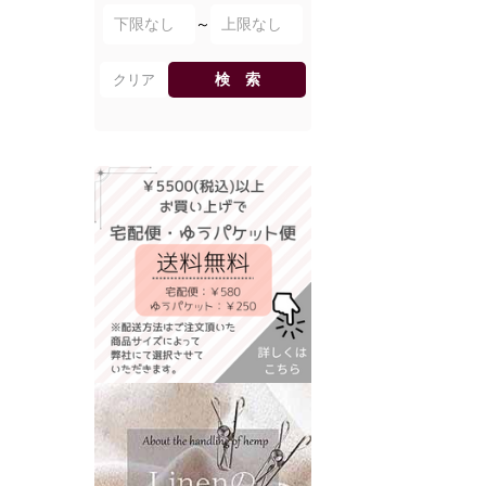
～
検 索
クリア