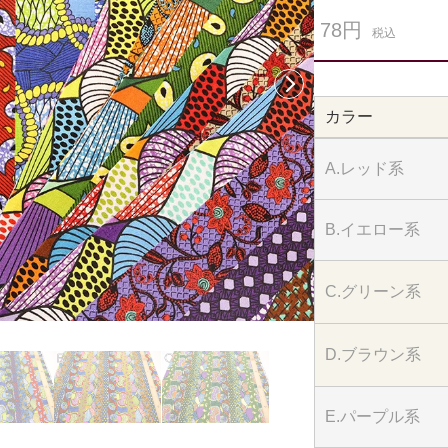
78円
税込
次へ
カラー
A.レッド系
B.イエロー系
C.グリーン系
D.ブラウン系
E.パープル系