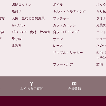
USAコットン
ボイル
オッ
幾何学
キルト・キルティング
ちり
雑貨
天気・星など自然風景
ブッチャー
タオ
かわいい
カフェカーテン
先染
ラ染
ｽｲｰﾂ･ﾌﾙｰﾂ・食材・飲み物
合皮・ﾚｻﾞｰ･ｽｴｰﾄﾞ
ニッ
プ
乗り物
サテン
チュ
北欧系
レース
ﾅｲﾛﾝ･
リップル・サッカー
起毛
ッチ
ファー・ボア
芯地
い
よくあるご質問
会員登録