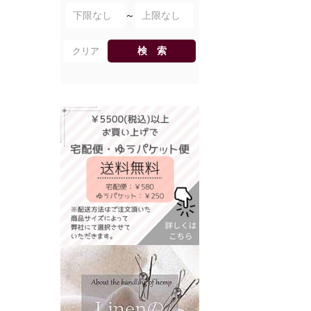
～
検 索
クリア