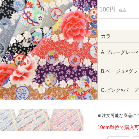
100円
税込
次へ
カラー
A.ブルーグレー
B.ベージュ×グ
C.ピンク×パー
※注文可能な商品に
10cm単位で購入