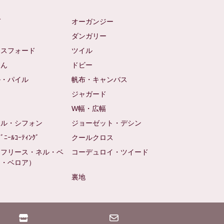
ゼ
オーガンジー
ム
ダンガリー
クスフォード
ツイル
めん
ドビー
ル・パイル
帆布・キャンバス
め
ジャガード
ト
W幅・広幅
ール・シフォン
ジョーゼット・デシン
ﾋﾞﾆｰﾙｺｰﾃｨﾝｸﾞ
クールクロス
（フリース・ネル・ベ
コーデュロイ・ツイード
ン・ベロア）
裏地