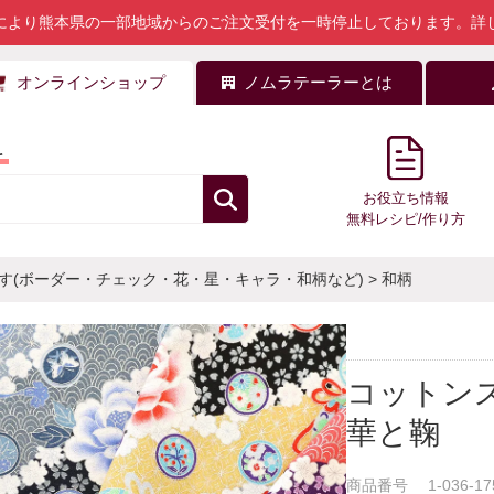
により熊本県の一部地域からのご注文受付を一時停止しております。
詳
オンラインショップ
ノムラテーラーとは
料
お役立ち情報
無料レシピ/作り方
す(ボーダー・チェック・花・星・キャラ・和柄など)
>
和柄
コットン
華と鞠
商品番号
1-036-17