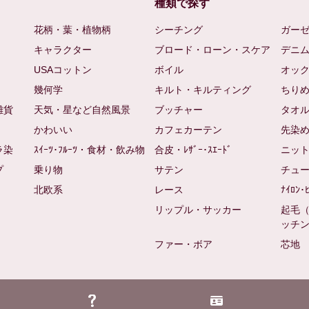
種類で探す
花柄・葉・植物柄
シーチング
ガー
キャラクター
ブロード・ローン・スケア
デニ
USAコットン
ボイル
オッ
幾何学
キルト・キルティング
ちり
雑貨
天気・星など自然風景
ブッチャー
タオ
かわいい
カフェカーテン
先染
ラ染
ｽｲｰﾂ･ﾌﾙｰﾂ・食材・飲み物
合皮・ﾚｻﾞｰ･ｽｴｰﾄﾞ
ニッ
プ
乗り物
サテン
チュ
北欧系
レース
ﾅｲﾛﾝ･
リップル・サッカー
起毛
ッチ
ファー・ボア
芯地