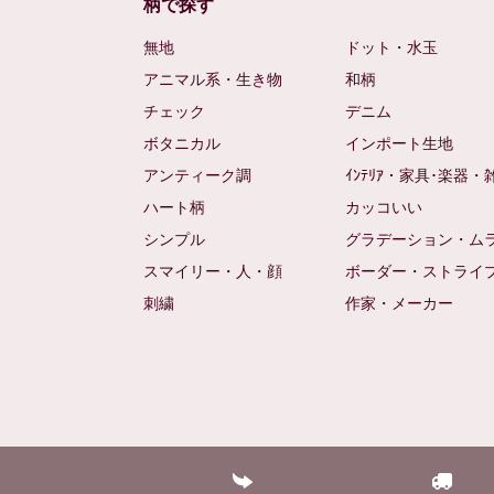
柄で探す
無地
ドット・水玉
アニマル系・生き物
和柄
チェック
デニム
ボタニカル
インポート生地
アンティーク調
ｲﾝﾃﾘｱ・家具･楽器・
ハート柄
カッコいい
シンプル
グラデーション・ム
スマイリー・人・顔
ボーダー・ストライ
刺繍
作家・メーカー