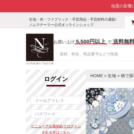
地震の影響
生地・布・ファブリック・手芸用品・手芸材料の通販/
ノムラテーラー公式オンラインショップ
5,500円以上
送料無
お買い上げ
で
HOME
>
生地
>
柄で探
ログイン
リニューアル後初めてログイン
される方はこちら