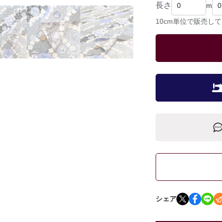
長さ
m
10cm単位で販売し
シェア