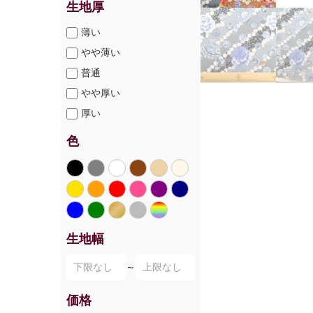
生地厚
薄い
やや薄い
普通
やや厚い
厚い
色
生地幅
～
価格