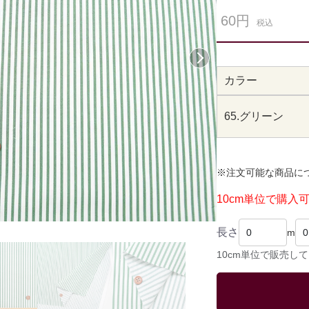
60円
税込
次へ
カラー
65.グリーン
※注文可能な商品に
10cm単位で購入
長さ
m
10cm単位で販売し