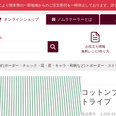
により熊本県の一部地域からのご注文受付を一時停止しております。
詳
オンラインショップ
ノムラテーラーとは
料
お役立ち情報
無料レシピ/作り方
す(ボーダー・チェック・花・星・キャラ・和柄など)
>
ボーダー・スト
コットン
トライプ
商品番号
1-036-18