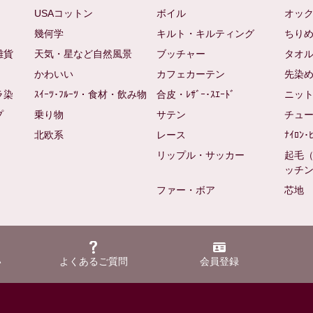
USAコットン
ボイル
オッ
幾何学
キルト・キルティング
ちり
雑貨
天気・星など自然風景
ブッチャー
タオ
かわいい
カフェカーテン
先染
ラ染
ｽｲｰﾂ･ﾌﾙｰﾂ・食材・飲み物
合皮・ﾚｻﾞｰ･ｽｴｰﾄﾞ
ニッ
プ
乗り物
サテン
チュ
北欧系
レース
ﾅｲﾛﾝ･
リップル・サッカー
起毛
ッチ
ファー・ボア
芯地
い
よくあるご質問
会員登録