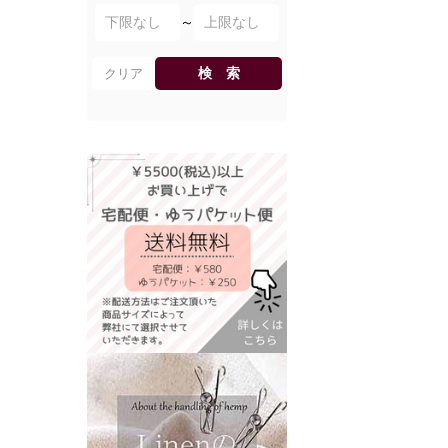
～
検 索
クリア