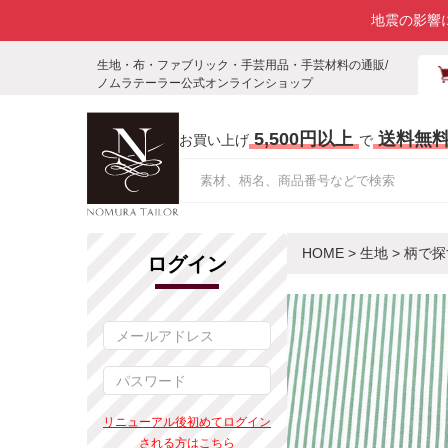
地震の影響
生地・布・ファブリック・手芸用品・手芸材料の通販/
ノムラテーラー公式オンラインショップ
5,500円以上
送料無
お買い上げ
で
HOME
>
生地
>
柄で探
ログイン
リニューアル後初めてログイン
される方はこちら