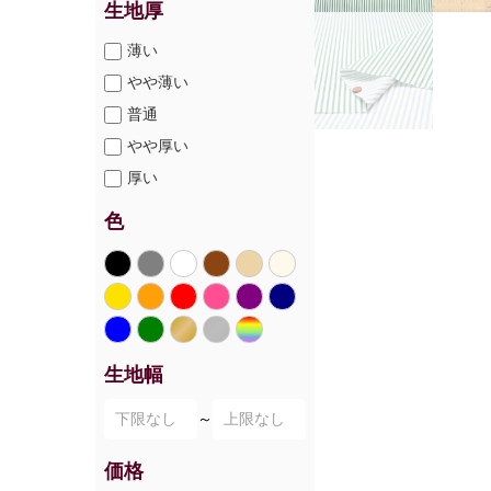
生地厚
薄い
やや薄い
普通
やや厚い
厚い
色
生地幅
～
価格