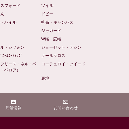
クスフォード
ツイル
めん
ドビー
ル・パイル
帆布・キャンバス
め
ジャガード
ト
W幅・広幅
ール・シフォン
ジョーゼット・デシン
ﾋﾞﾆｰﾙｺｰﾃｨﾝｸﾞ
クールクロス
（フリース・ネル・ベ
コーデュロイ・ツイード
ン・ベロア）
裏地
店舗情報
お問い合わせ