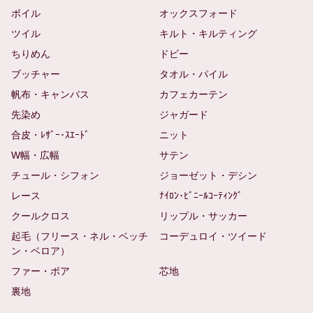
ボイル
オックスフォード
ツイル
キルト・キルティング
ちりめん
ドビー
ブッチャー
タオル・パイル
帆布・キャンバス
カフェカーテン
先染め
ジャガード
合皮・ﾚｻﾞｰ･ｽｴｰﾄﾞ
ニット
W幅・広幅
サテン
チュール・シフォン
ジョーゼット・デシン
レース
ﾅｲﾛﾝ･ﾋﾞﾆｰﾙｺｰﾃｨﾝｸﾞ
クールクロス
リップル・サッカー
起毛（フリース・ネル・ベッチ
コーデュロイ・ツイード
ン・ベロア）
ファー・ボア
芯地
裏地