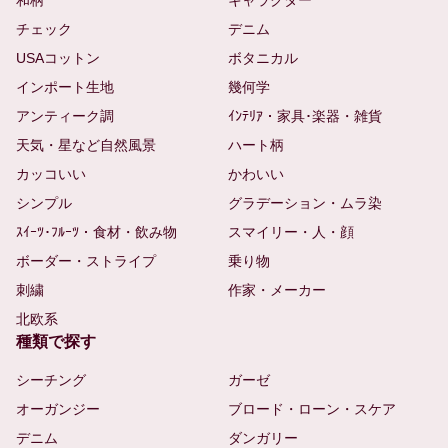
チェック
デニム
USAコットン
ボタニカル
インポート生地
幾何学
アンティーク調
ｲﾝﾃﾘｱ・家具･楽器・雑貨
天気・星など自然風景
ハート柄
カッコいい
かわいい
シンプル
グラデーション・ムラ染
ｽｲｰﾂ･ﾌﾙｰﾂ・食材・飲み物
スマイリー・人・顔
ボーダー・ストライプ
乗り物
刺繍
作家・メーカー
北欧系
種類で探す
シーチング
ガーゼ
オーガンジー
ブロード・ローン・スケア
デニム
ダンガリー