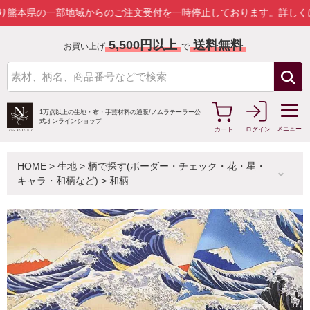
の一部地域からのご注文受付を一時停止しております。
詳しくはこちら
5,500円以上
送料無料
お買い上げ
で
1万点以上の生地・布・手芸材料の通販/
ノムラテーラー公
式オンラインショップ
メニュー
カート
ログイン
HOME
>
生地
>
柄で探す(ボーダー・チェック・花・星・
キャラ・和柄など)
>
和柄