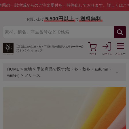
部地域からのご注文受付を一時停止しております。
詳しくはこちら
5,500円以上
送料無料
お買い上げ
で
1万点以上の生地・布・手芸材料の通販/
ノムラテーラー公
式オンラインショップ
メニュー
カート
ログイン
HOME
>
生地
>
季節商品で探す(秋・冬・秋冬・autumn・
winter)
>
フリース