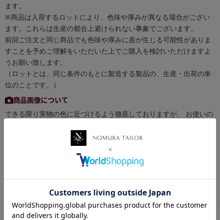
ます。
※商品は入荷するロットにより、色味や厚みが異なる場合がござい
ます。これらは生産の都合上避けられない事象でございます。
前回ご注文と同じ商品でも色味や厚みに差が生じる可能性がありま
すことを予めご理解をいただいた上でご購入を検討いただけますよ
うお願い致します。
（ロットとは、同じ条件のもとに製造する製品の、生産・出荷の単
位のことです。）
商品画像について
できる限り実物の色に近づけるよう徹底しておりますが、 お使いの
環境（モニターの画面設定やブラウザ等）、お部屋の照明等により
実際の商品と色味が異なる場合がございます。予めご了承くださ
い。
お買い物ポイントについて
税抜き50円以下の商品はポイント付与対象外となります。