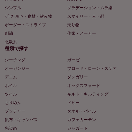
シンプル
グラデーション・ムラ染
ｽｲｰﾂ･ﾌﾙｰﾂ・食材・飲み物
スマイリー・人・顔
ボーダー・ストライプ
乗り物
刺繍
作家・メーカー
北欧系
種類で探す
シーチング
ガーゼ
オーガンジー
ブロード・ローン・スケア
デニム
ダンガリー
ボイル
オックスフォード
ツイル
キルト・キルティング
ちりめん
ドビー
ブッチャー
タオル・パイル
帆布・キャンバス
カフェカーテン
先染め
ジャガード