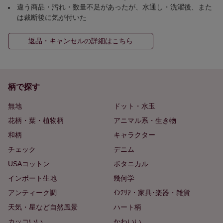
違う商品・汚れ・数量不足があったが、水通し・洗濯後、また
は裁断後に気が付いた
返品・キャンセルの詳細はこちら
柄で探す
無地
ドット・水玉
花柄・葉・植物柄
アニマル系・生き物
和柄
キャラクター
チェック
デニム
USAコットン
ボタニカル
インポート生地
幾何学
アンティーク調
ｲﾝﾃﾘｱ・家具･楽器・雑貨
天気・星など自然風景
ハート柄
カッコいい
かわいい