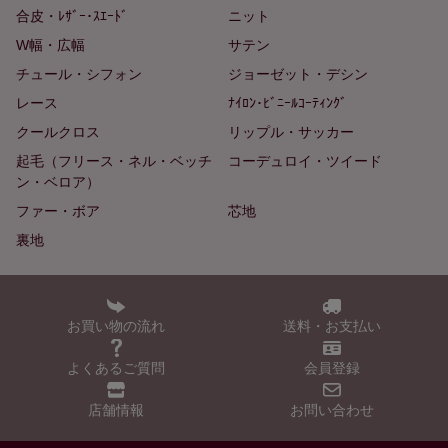
合皮・ﾚｻﾞｰ･ｽｴｰﾄﾞ
ニット
W幅・広幅
サテン
チュール・シフォン
ジョーゼット・デシン
レース
ﾅｲﾛﾝ･ﾋﾞﾆｰﾙｺｰﾃｨﾝｸﾞ
クールクロス
リップル・サッカー
起毛（フリース・ネル・ベッチ
コーデュロイ・ツイード
ン・ベロア）
ファー・ボア
芯地
裏地
お買い物の流れ
送料・お支払い
よくあるご質問
会員登録
店舗情報
お問い合わせ