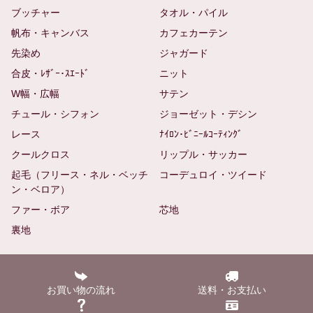
ブッチャー
タオル・パイル
帆布・キャンバス
カフェカーテン
先染め
ジャガード
合皮・ﾚｻﾞｰ･ｽｴｰﾄﾞ
ニット
W幅・広幅
サテン
チュール・シフォン
ジョーゼット・デシン
レース
ﾅｲﾛﾝ･ﾋﾞﾆｰﾙｺｰﾃｨﾝｸﾞ
クールクロス
リップル・サッカー
起毛（フリース・ネル・ベッチ
コーデュロイ・ツイード
ン・ベロア）
ファー・ボア
芯地
裏地
お買い物の流れ
送料・お支払い