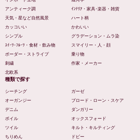
アンティーク調
ｲﾝﾃﾘｱ・家具･楽器・雑貨
天気・星など自然風景
ハート柄
カッコいい
かわいい
シンプル
グラデーション・ムラ染
ｽｲｰﾂ･ﾌﾙｰﾂ・食材・飲み物
スマイリー・人・顔
ボーダー・ストライプ
乗り物
刺繍
作家・メーカー
北欧系
種類で探す
シーチング
ガーゼ
オーガンジー
ブロード・ローン・スケア
デニム
ダンガリー
ボイル
オックスフォード
ツイル
キルト・キルティング
ちりめん
ドビー