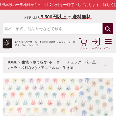
の一部地域からのご注文受付を一時停止しております。
詳しくはこちら
5,500円以上
送料無料
お買い上げ
で
1万点以上の生地・布・手芸材料の通販/
ノムラテーラー公
式オンラインショップ
メニュー
カート
ログイン
HOME
>
生地
>
柄で探す(ボーダー・チェック・花・星・
キャラ・和柄など)
>
アニマル系・生き物