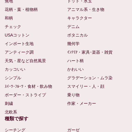
無地
ドット・水玉
花柄・葉・植物柄
アニマル系・生き物
和柄
キャラクター
チェック
デニム
USAコットン
ボタニカル
インポート生地
幾何学
アンティーク調
ｲﾝﾃﾘｱ・家具･楽器・雑貨
天気・星など自然風景
ハート柄
カッコいい
かわいい
シンプル
グラデーション・ムラ染
ｽｲｰﾂ･ﾌﾙｰﾂ・食材・飲み物
スマイリー・人・顔
ボーダー・ストライプ
乗り物
刺繍
作家・メーカー
北欧系
種類で探す
シーチング
ガーゼ