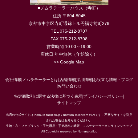
■ノムラテーラーハウス（寺町）
住所 〒604-8045
京都市中京区寺町通錦上ル円福寺前町278
TEL 075-212-8707
FAX 075-212-8708
営業時間 10:00～19:00
店休日 年中無休（年始除く）
>> Google Map
会社情報
|
ノムラテーラーとは
|
店舗情報
|
採用情報
|
お役立ち情報・ブログ
|
お問い合わせ
特定商取引に関する法律に基づく表示
|
プライバシーポリシー
|
サイトマップ
当店の公式サイトは nomura-tailor.co.jp / nomura-tailor.com のみです。不審なサイトを発見
された場合はお知らせください。
生地・布・ファブリック・手芸用品・手芸材料の通販 ノムラテーラーオンラインショップ
All Copyright reserved by Nomura-tailor.