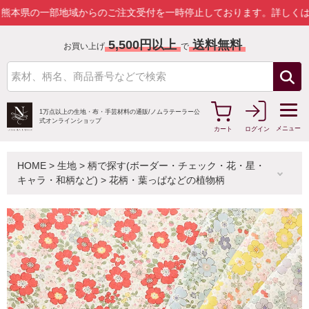
一部地域からのご注文受付を一時停止しております。
詳しくはこちら
5,500円以上
送料無料
お買い上げ
で
1万点以上の生地・布・手芸材料の通販/
ノムラテーラー公
式オンラインショップ
メニュー
カート
ログイン
HOME
>
生地
>
柄で探す(ボーダー・チェック・花・星・
キャラ・和柄など)
>
花柄・葉っぱなどの植物柄