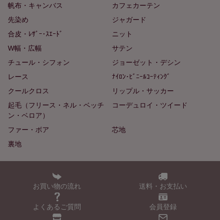
帆布・キャンバス
カフェカーテン
先染め
ジャガード
合皮・ﾚｻﾞｰ･ｽｴｰﾄﾞ
ニット
W幅・広幅
サテン
チュール・シフォン
ジョーゼット・デシン
レース
ﾅｲﾛﾝ･ﾋﾞﾆｰﾙｺｰﾃｨﾝｸﾞ
クールクロス
リップル・サッカー
起毛（フリース・ネル・ベッチ
コーデュロイ・ツイード
ン・ベロア）
ファー・ボア
芯地
裏地
お買い物の流れ
送料・お支払い
よくあるご質問
会員登録