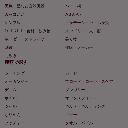
天気・星など自然風景
ハート柄
カッコいい
かわいい
シンプル
グラデーション・ムラ染
ｽｲｰﾂ･ﾌﾙｰﾂ・食材・飲み物
スマイリー・人・顔
ボーダー・ストライプ
乗り物
刺繍
作家・メーカー
北欧系
種類で探す
シーチング
ガーゼ
オーガンジー
ブロード・ローン・スケア
デニム
ダンガリー
ボイル
オックスフォード
ツイル
キルト・キルティング
ちりめん
ドビー
ブッチャー
タオル・パイル