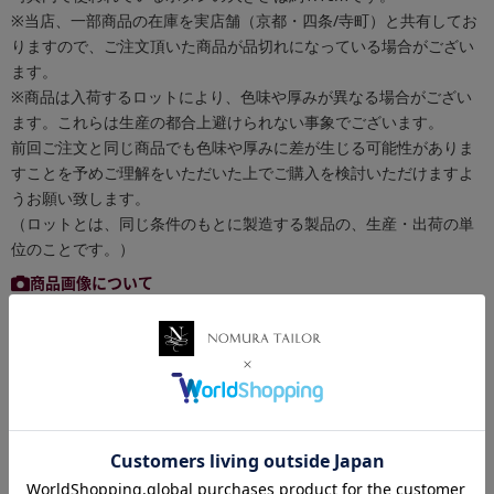
※当店、一部商品の在庫を実店舗（京都・四条/寺町）と共有してお
りますので、ご注文頂いた商品が品切れになっている場合がござい
ます。
※商品は入荷するロットにより、色味や厚みが異なる場合がござい
ます。これらは生産の都合上避けられない事象でございます。
前回ご注文と同じ商品でも色味や厚みに差が生じる可能性がありま
すことを予めご理解をいただいた上でご購入を検討いただけますよ
うお願い致します。
（ロットとは、同じ条件のもとに製造する製品の、生産・出荷の単
位のことです。）
商品画像について
できる限り実物の色に近づけるよう徹底しておりますが、 お使いの
環境（モニターの画面設定やブラウザ等）、お部屋の照明等により
実際の商品と色味が異なる場合がございます。予めご了承くださ
い。
お買い物ポイントについて
税抜き50円以下の商品はポイント付与対象外となります。