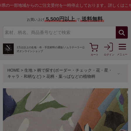
部地域からのご注文受付を一時停止しております。
詳しくはこちら
5,500円以上
送料無料
お買い上げ
で
1万点以上の生地・布・手芸材料の通販/
ノムラテーラー公
式オンラインショップ
メニュー
カート
ログイン
HOME
>
生地
>
柄で探す(ボーダー・チェック・花・星・
キャラ・和柄など)
>
花柄・葉っぱなどの植物柄