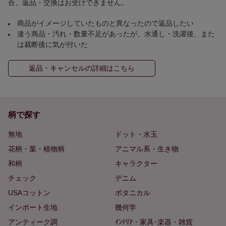
合、返品・交換はお受けできません。
商品がイメージしていたものと異なったので返品したい
違う商品・汚れ・数量不足があったが、水通し・洗濯後、また
は裁断後に気が付いた
返品・キャンセルの詳細はこちら
柄で探す
無地
ドット・水玉
花柄・葉・植物柄
アニマル系・生き物
和柄
キャラクター
チェック
デニム
USAコットン
ボタニカル
インポート生地
幾何学
アンティーク調
ｲﾝﾃﾘｱ・家具･楽器・雑貨