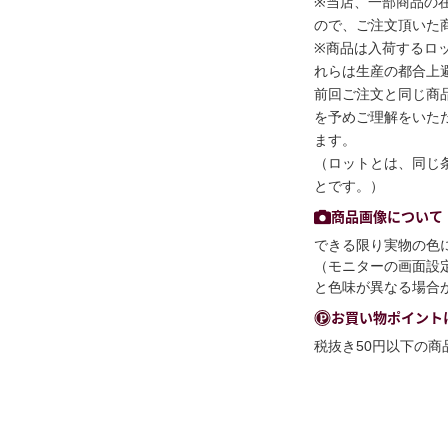
※当店、一部商品の
ので、ご注文頂いた
※商品は入荷するロ
れらは生産の都合上
前回ご注文と同じ商
を予めご理解をいた
ます。
（ロットとは、同じ
とです。）
商品画像について
できる限り実物の色
（モニターの画面設
と色味が異なる場合
お買い物ポイント
税抜き50円以下の