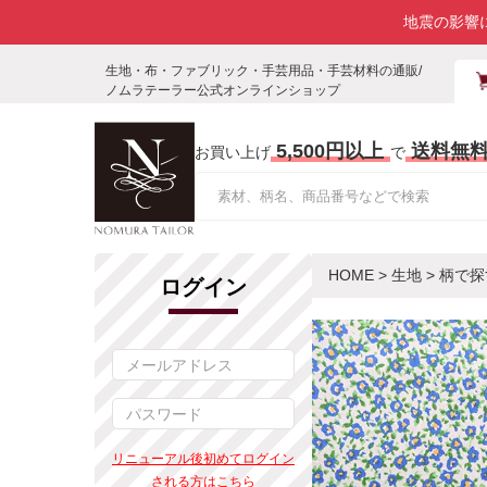
地震の影響
生地・布・ファブリック・手芸用品・手芸材料の通販/
ノムラテーラー公式オンラインショップ
5,500円以上
送料無
お買い上げ
で
HOME
>
生地
>
柄で探
ログイン
リニューアル後初めてログイン
される方はこちら