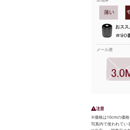
生地厚
メール便
注意
※価格は10cmの価
写真内で使われている