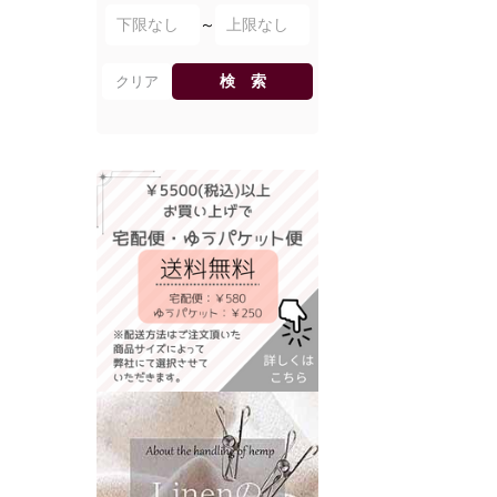
～
検 索
クリア