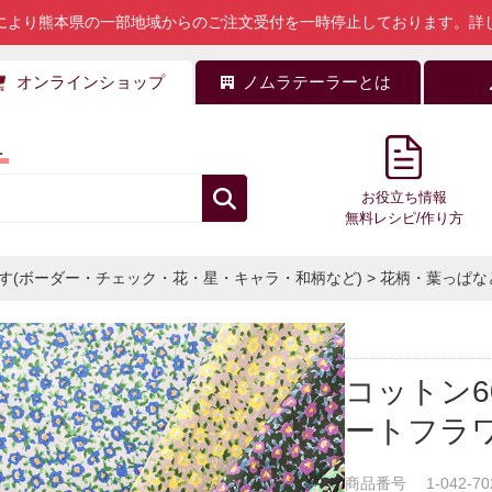
により熊本県の一部地域からのご注文受付を一時停止しております。
詳
オンラインショップ
ノムラテーラーとは
料
お役立ち情報
無料レシピ/作り方
す(ボーダー・チェック・花・星・キャラ・和柄など)
>
花柄・葉っぱな
コットン
ートフラ
商品番号
1-042-70