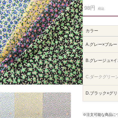
98円
税込
次へ
カラー
A.グレー×ブルー
B.グレージュ×
C.ダークグリー
D.ブラック×グ
※注文可能な商品に