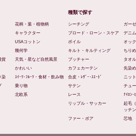
種類で探す
花柄・葉・植物柄
シーチング
ガー
キャラクター
ブロード・ローン・スケア
デニ
USAコットン
ボイル
オッ
幾何学
キルト・キルティング
ちり
雑貨
天気・星など自然風景
ブッチャー
タオ
かわいい
カフェカーテン
先染
ラ染
ｽｲｰﾂ･ﾌﾙｰﾂ・食材・飲み物
合皮・ﾚｻﾞｰ･ｽｴｰﾄﾞ
ニッ
プ
乗り物
サテン
チュ
北欧系
レース
ﾅｲﾛﾝ･
リップル・サッカー
起毛
ッチ
ファー・ボア
芯地