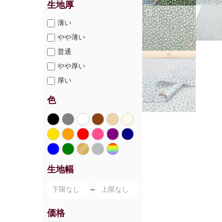
生地厚
薄い
やや薄い
普通
やや厚い
厚い
色
生地幅
～
価格