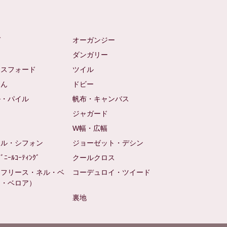
ゼ
オーガンジー
ム
ダンガリー
クスフォード
ツイル
めん
ドビー
ル・パイル
帆布・キャンバス
め
ジャガード
ト
W幅・広幅
ール・シフォン
ジョーゼット・デシン
ﾋﾞﾆｰﾙｺｰﾃｨﾝｸﾞ
クールクロス
（フリース・ネル・ベ
コーデュロイ・ツイード
ン・ベロア）
裏地