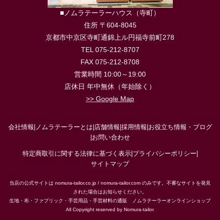
■ノムラテーラーハウス（寺町）
住所 〒604-8045
京都市中京区寺町通錦上ル円福寺前町278
TEL 075-212-8707
FAX 075-212-8708
営業時間 10:00～19:00
店休日 年中無休（年始除く）
>> Google Map
会社情報
|
ノムラテーラーとは
|
店舗情報
|
採用情報
|
お役立ち情報・ブログ
|
お問い合わせ
特定商取引に関する法律に基づく表示
|
プライバシーポリシー
|
サイトマップ
当店の公式サイトは nomura-tailor.co.jp / nomura-tailor.com のみです。不審なサイトを発見
された場合はお知らせください。
生地・布・ファブリック・手芸用品・手芸材料の通販 ノムラテーラーオンラインショップ
All Copyright reserved by Nomura-tailor.