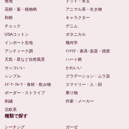
無地
ドット・水玉
花柄・葉・植物柄
アニマル系・生き物
和柄
キャラクター
チェック
デニム
USAコットン
ボタニカル
インポート生地
幾何学
アンティーク調
ｲﾝﾃﾘｱ・家具･楽器・雑貨
天気・星など自然風景
ハート柄
カッコいい
かわいい
シンプル
グラデーション・ムラ染
ｽｲｰﾂ･ﾌﾙｰﾂ・食材・飲み物
スマイリー・人・顔
ボーダー・ストライプ
乗り物
刺繍
作家・メーカー
北欧系
種類で探す
シーチング
ガーゼ