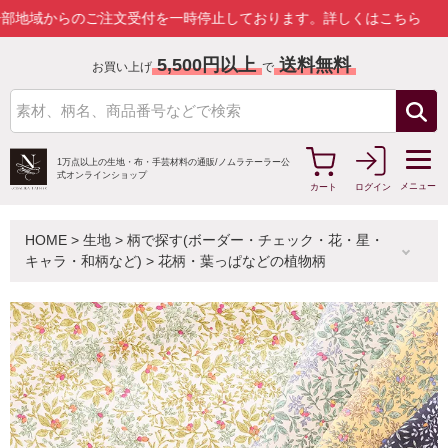
からのご注文受付を一時停止しております。
詳しくはこちら
5,500円以上
送料無料
お買い上げ
で
1万点以上の生地・布・手芸材料の通販/
ノムラテーラー公
式オンラインショップ
メニュー
カート
ログイン
HOME
>
生地
>
柄で探す(ボーダー・チェック・花・星・
キャラ・和柄など)
>
花柄・葉っぱなどの植物柄