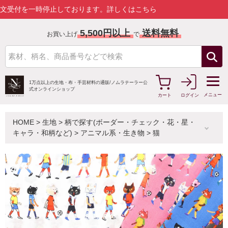
一時停止しております。
詳しくはこちら
5,500円以上
送料無料
お買い上げ
で
1万点以上の生地・布・手芸材料の通販/
ノムラテーラー公
式オンラインショップ
メニュー
カート
ログイン
HOME
>
生地
>
柄で探す(ボーダー・チェック・花・星・
キャラ・和柄など)
>
アニマル系・生き物
>
猫