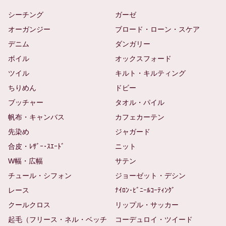
シーチング
ガーゼ
オーガンジー
ブロード・ローン・スケア
デニム
ダンガリー
ボイル
オックスフォード
ツイル
キルト・キルティング
ちりめん
ドビー
ブッチャー
タオル・パイル
帆布・キャンバス
カフェカーテン
先染め
ジャガード
合皮・ﾚｻﾞｰ･ｽｴｰﾄﾞ
ニット
W幅・広幅
サテン
チュール・シフォン
ジョーゼット・デシン
レース
ﾅｲﾛﾝ･ﾋﾞﾆｰﾙｺｰﾃｨﾝｸﾞ
クールクロス
リップル・サッカー
起毛（フリース・ネル・ベッチ
コーデュロイ・ツイード