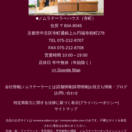
■ノムラテーラーハウス（寺町）
住所 〒604-8045
京都市中京区寺町通錦上ル円福寺前町278
TEL 075-212-8707
FAX 075-212-8708
営業時間 10:00～19:00
店休日 年中無休（年始除く）
>> Google Map
会社情報
|
ノムラテーラーとは
|
店舗情報
|
採用情報
|
お役立ち情報・ブログ
|
お問い合わせ
特定商取引に関する法律に基づく表示
|
プライバシーポリシー
|
サイトマップ
当店の公式サイトは nomura-tailor.co.jp / nomura-tailor.com のみです。不審なサイトを発見
された場合はお知らせください。
生地・布・ファブリック・手芸用品・手芸材料の通販 ノムラテーラーオンラインショップ