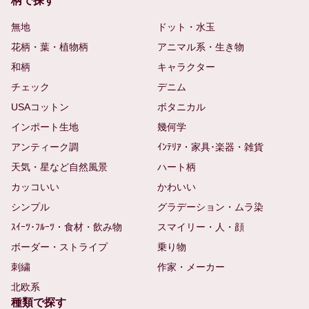
柄で探す
無地
ドット・水玉
花柄・葉・植物柄
アニマル系・生き物
和柄
キャラクター
チェック
デニム
USAコットン
ボタニカル
インポート生地
幾何学
アンティーク調
ｲﾝﾃﾘｱ・家具･楽器・雑貨
天気・星など自然風景
ハート柄
カッコいい
かわいい
シンプル
グラデーション・ムラ染
ｽｲｰﾂ･ﾌﾙｰﾂ・食材・飲み物
スマイリー・人・顔
ボーダー・ストライプ
乗り物
刺繍
作家・メーカー
北欧系
種類で探す