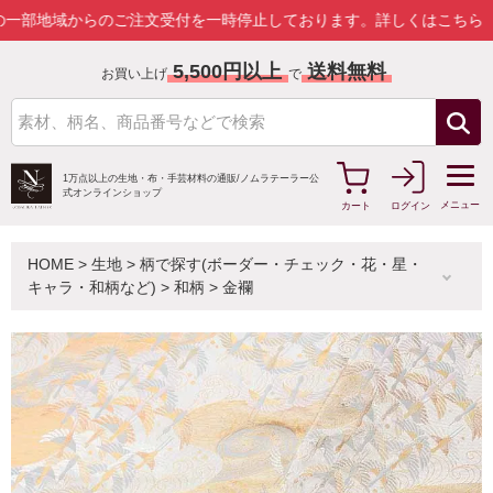
域からのご注文受付を一時停止しております。
詳しくはこちら
5,500円以上
送料無料
お買い上げ
で
1万点以上の生地・布・手芸材料の通販/
ノムラテーラー公
式オンラインショップ
メニュー
カート
ログイン
HOME
>
生地
>
柄で探す(ボーダー・チェック・花・星・
キャラ・和柄など)
>
和柄
>
金襴