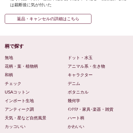
は裁断後に気が付いた
返品・キャンセルの詳細はこちら
柄で探す
無地
ドット・水玉
花柄・葉・植物柄
アニマル系・生き物
和柄
キャラクター
チェック
デニム
USAコットン
ボタニカル
インポート生地
幾何学
アンティーク調
ｲﾝﾃﾘｱ・家具･楽器・雑貨
天気・星など自然風景
ハート柄
カッコいい
かわいい