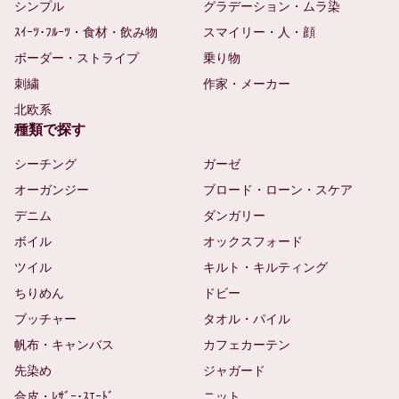
シンプル
グラデーション・ムラ染
ｽｲｰﾂ･ﾌﾙｰﾂ・食材・飲み物
スマイリー・人・顔
ボーダー・ストライプ
乗り物
刺繍
作家・メーカー
北欧系
種類で探す
シーチング
ガーゼ
オーガンジー
ブロード・ローン・スケア
デニム
ダンガリー
ボイル
オックスフォード
ツイル
キルト・キルティング
ちりめん
ドビー
ブッチャー
タオル・パイル
帆布・キャンバス
カフェカーテン
先染め
ジャガード
合皮・ﾚｻﾞｰ･ｽｴｰﾄﾞ
ニット