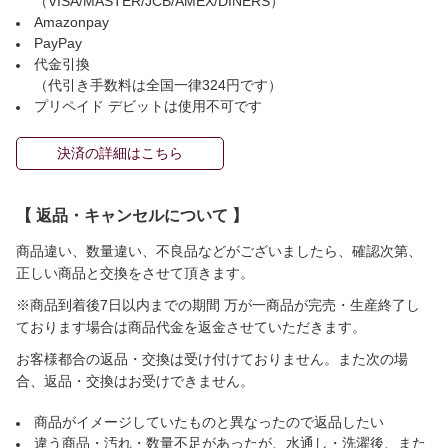
（VISA/MASTER/JCB/AMEX/DINERS）
Amazonpay
PayPay
代金引換
（代引き手数料は全国一律324円です）
プリペイド デビットは使用不可です
決済の詳細はこちら
【 返品・キャンセルについて 】
商品違い、数量違い、不良品などがございましたら、確認次第、
正しい商品と交換をさせて頂きます。
※商品到着後7日以内までの期間 万が一商品が完売・生産終了し
ております場合は商品代金を返金させていただきます。
お客様都合の返品・交換は受け付けておりません。また次の場
合、返品・交換はお受けできません。
商品がイメージしていたものと異なったので返品したい
違う商品・汚れ・数量不足があったが、水通し・洗濯後、また