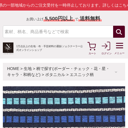
地域からのご注文受付を一時停止しております。
詳しくはこちら
5,500円以上
送料無料
お買い上げ
で
1万点以上の生地・布・手芸材料の通販/
ノムラテーラー公
式オンラインショップ
メニュー
カート
ログイン
HOME
>
生地
>
柄で探す(ボーダー・チェック・花・星・
キャラ・和柄など)
>
ボタニカル
>
エスニック柄