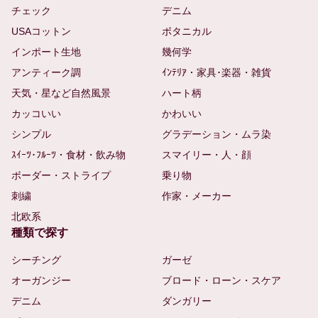
チェック
デニム
USAコットン
ボタニカル
インポート生地
幾何学
アンティーク調
ｲﾝﾃﾘｱ・家具･楽器・雑貨
天気・星など自然風景
ハート柄
カッコいい
かわいい
シンプル
グラデーション・ムラ染
ｽｲｰﾂ･ﾌﾙｰﾂ・食材・飲み物
スマイリー・人・顔
ボーダー・ストライプ
乗り物
刺繍
作家・メーカー
北欧系
種類で探す
シーチング
ガーゼ
オーガンジー
ブロード・ローン・スケア
デニム
ダンガリー