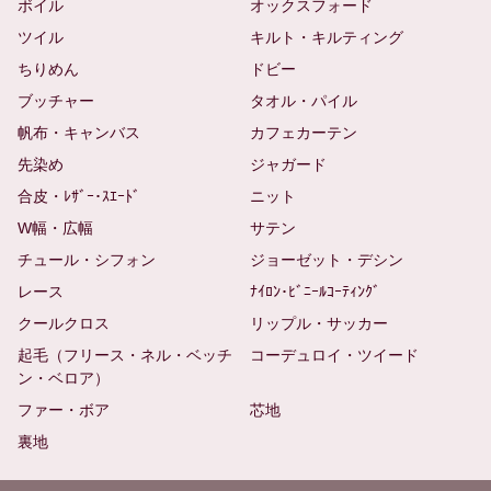
ボイル
オックスフォード
ツイル
キルト・キルティング
ちりめん
ドビー
ブッチャー
タオル・パイル
帆布・キャンバス
カフェカーテン
先染め
ジャガード
合皮・ﾚｻﾞｰ･ｽｴｰﾄﾞ
ニット
W幅・広幅
サテン
チュール・シフォン
ジョーゼット・デシン
レース
ﾅｲﾛﾝ･ﾋﾞﾆｰﾙｺｰﾃｨﾝｸﾞ
クールクロス
リップル・サッカー
起毛（フリース・ネル・ベッチ
コーデュロイ・ツイード
ン・ベロア）
ファー・ボア
芯地
裏地