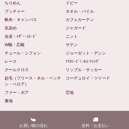
ちりめん
ドビー
ブッチャー
タオル・パイル
帆布・キャンバス
カフェカーテン
先染め
ジャガード
合皮・ﾚｻﾞｰ･ｽｴｰﾄﾞ
ニット
W幅・広幅
サテン
チュール・シフォン
ジョーゼット・デシン
レース
ﾅｲﾛﾝ･ﾋﾞﾆｰﾙｺｰﾃｨﾝｸﾞ
クールクロス
リップル・サッカー
起毛（フリース・ネル・ベッチ
コーデュロイ・ツイード
ン・ベロア）
ファー・ボア
芯地
裏地
お買い物の流れ
送料・お支払い