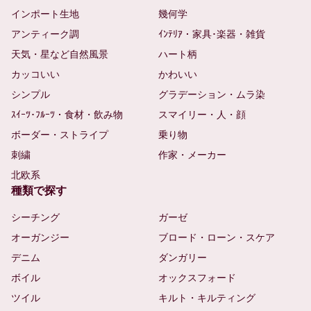
インポート生地
幾何学
アンティーク調
ｲﾝﾃﾘｱ・家具･楽器・雑貨
天気・星など自然風景
ハート柄
カッコいい
かわいい
シンプル
グラデーション・ムラ染
ｽｲｰﾂ･ﾌﾙｰﾂ・食材・飲み物
スマイリー・人・顔
ボーダー・ストライプ
乗り物
刺繍
作家・メーカー
北欧系
種類で探す
シーチング
ガーゼ
オーガンジー
ブロード・ローン・スケア
デニム
ダンガリー
ボイル
オックスフォード
ツイル
キルト・キルティング