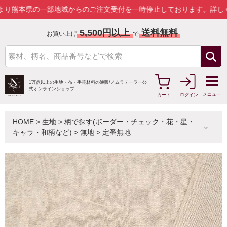
県の一部地域からのご注文受付を一時停止しております。
詳しくはこち
5,500円以上
送料無料
お買い上げ
で
1万点以上の生地・布・手芸材料の通販/
ノムラテーラー公
式オンラインショップ
メニュー
カート
ログイン
HOME
>
生地
>
柄で探す(ボーダー・チェック・花・星・
キャラ・和柄など)
>
無地
>
定番無地