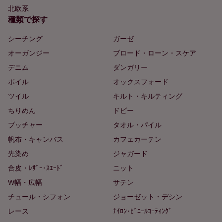
北欧系
種類で探す
シーチング
ガーゼ
オーガンジー
ブロード・ローン・スケア
デニム
ダンガリー
ボイル
オックスフォード
ツイル
キルト・キルティング
ちりめん
ドビー
ブッチャー
タオル・パイル
帆布・キャンバス
カフェカーテン
先染め
ジャガード
合皮・ﾚｻﾞｰ･ｽｴｰﾄﾞ
ニット
W幅・広幅
サテン
チュール・シフォン
ジョーゼット・デシン
レース
ﾅｲﾛﾝ･ﾋﾞﾆｰﾙｺｰﾃｨﾝｸﾞ