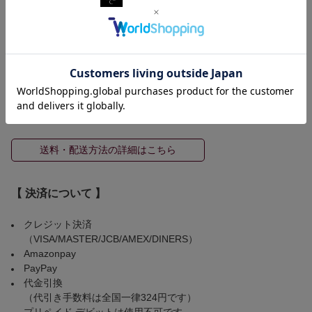
5,500円（税込）以上お買い上げで国内送料無料！！
≪ 配送方法 ≫
※配送方法はご注文頂いた商品サイズによって弊社にて選択させ
ていただきます。
◆ 配送希望が通らなかった場合のキャンセルはお受けできませ
ん。
送料・配送方法の詳細はこちら
【 決済について 】
クレジット決済
（VISA/MASTER/JCB/AMEX/DINERS）
Amazonpay
PayPay
代金引換
（代引き手数料は全国一律324円です）
プリペイド デビットは使用不可です