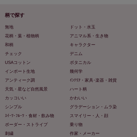
柄で探す
無地
ドット・水玉
花柄・葉・植物柄
アニマル系・生き物
和柄
キャラクター
チェック
デニム
USAコットン
ボタニカル
インポート生地
幾何学
アンティーク調
ｲﾝﾃﾘｱ・家具･楽器・雑貨
天気・星など自然風景
ハート柄
カッコいい
かわいい
シンプル
グラデーション・ムラ染
ｽｲｰﾂ･ﾌﾙｰﾂ・食材・飲み物
スマイリー・人・顔
ボーダー・ストライプ
乗り物
刺繍
作家・メーカー