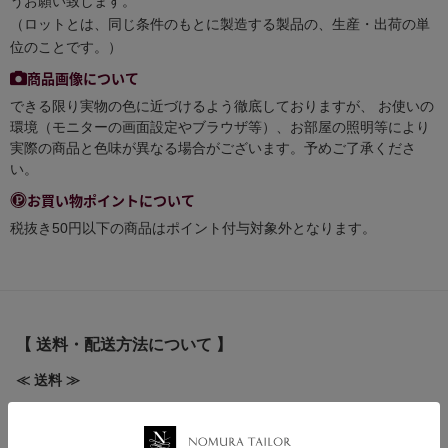
うお願い致します。
（ロットとは、同じ条件のもとに製造する製品の、生産・出荷の単
位のことです。）
商品画像について
できる限り実物の色に近づけるよう徹底しておりますが、 お使いの
環境（モニターの画面設定やブラウザ等）、お部屋の照明等により
実際の商品と色味が異なる場合がございます。予めご了承くださ
い。
お買い物ポイントについて
税抜き50円以下の商品はポイント付与対象外となります。
【 送料・配送方法について 】
≪ 送料 ≫
全国一律送料 580円
ゆうパケット 250円(規定のサイズ等の条件有)