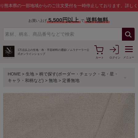
県の一部地域からのご注文受付を一時停止しております。
詳しくはこち
5,500円以上
送料無料
お買い上げ
で
1万点以上の生地・布・手芸材料の通販/
ノムラテーラー公
式オンラインショップ
メニュー
カート
ログイン
HOME
>
生地
>
柄で探す(ボーダー・チェック・花・星・
キャラ・和柄など)
>
無地
>
定番無地