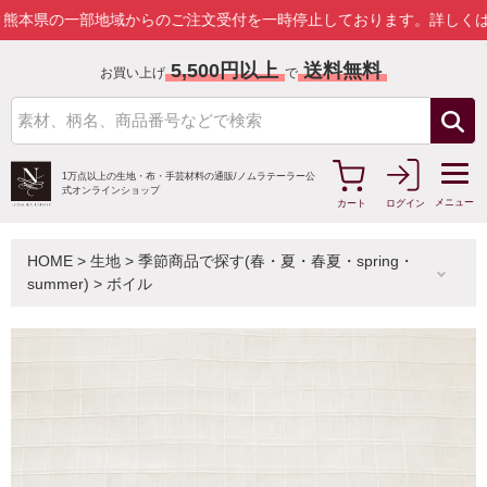
の一部地域からのご注文受付を一時停止しております。
詳しくはこちら
5,500円以上
送料無料
お買い上げ
で
1万点以上の生地・布・手芸材料の通販/
ノムラテーラー公
式オンラインショップ
メニュー
カート
ログイン
HOME
>
生地
>
季節商品で探す(春・夏・春夏・spring・
summer)
>
ボイル