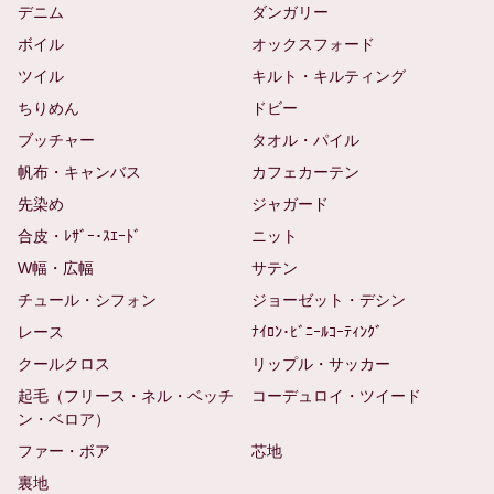
デニム
ダンガリー
ボイル
オックスフォード
ツイル
キルト・キルティング
ちりめん
ドビー
ブッチャー
タオル・パイル
帆布・キャンバス
カフェカーテン
先染め
ジャガード
合皮・ﾚｻﾞｰ･ｽｴｰﾄﾞ
ニット
W幅・広幅
サテン
チュール・シフォン
ジョーゼット・デシン
レース
ﾅｲﾛﾝ･ﾋﾞﾆｰﾙｺｰﾃｨﾝｸﾞ
クールクロス
リップル・サッカー
起毛（フリース・ネル・ベッチ
コーデュロイ・ツイード
ン・ベロア）
ファー・ボア
芯地
裏地