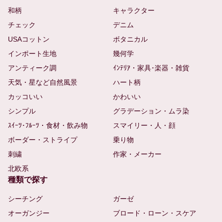
和柄
キャラクター
チェック
デニム
USAコットン
ボタニカル
インポート生地
幾何学
アンティーク調
ｲﾝﾃﾘｱ・家具･楽器・雑貨
天気・星など自然風景
ハート柄
カッコいい
かわいい
シンプル
グラデーション・ムラ染
ｽｲｰﾂ･ﾌﾙｰﾂ・食材・飲み物
スマイリー・人・顔
ボーダー・ストライプ
乗り物
刺繍
作家・メーカー
北欧系
種類で探す
シーチング
ガーゼ
オーガンジー
ブロード・ローン・スケア