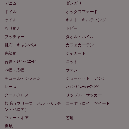
デニム
ダンガリー
ボイル
オックスフォード
ツイル
キルト・キルティング
ちりめん
ドビー
ブッチャー
タオル・パイル
帆布・キャンバス
カフェカーテン
先染め
ジャガード
合皮・ﾚｻﾞｰ･ｽｴｰﾄﾞ
ニット
W幅・広幅
サテン
チュール・シフォン
ジョーゼット・デシン
レース
ﾅｲﾛﾝ･ﾋﾞﾆｰﾙｺｰﾃｨﾝｸﾞ
クールクロス
リップル・サッカー
起毛（フリース・ネル・ベッチ
コーデュロイ・ツイード
ン・ベロア）
ファー・ボア
芯地
裏地