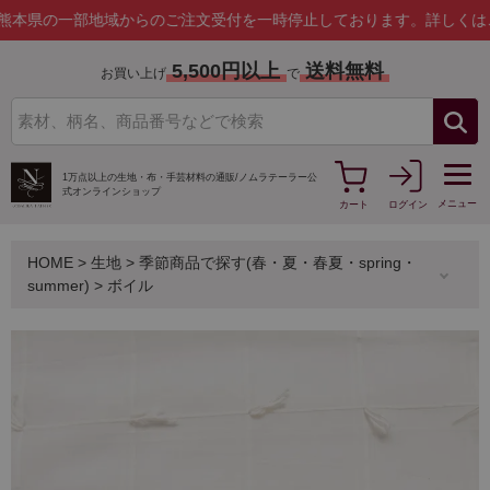
の一部地域からのご注文受付を一時停止しております。
詳しくはこちら
5,500円以上
送料無料
お買い上げ
で
1万点以上の生地・布・手芸材料の通販/
ノムラテーラー公
式オンラインショップ
メニュー
カート
ログイン
HOME
>
生地
>
季節商品で探す(春・夏・春夏・spring・
summer)
>
ボイル