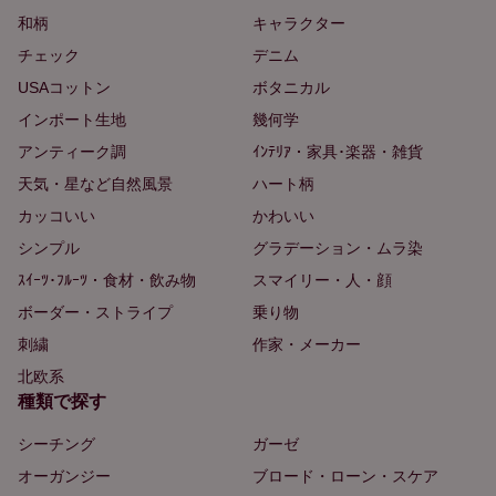
和柄
キャラクター
チェック
デニム
USAコットン
ボタニカル
インポート生地
幾何学
アンティーク調
ｲﾝﾃﾘｱ・家具･楽器・雑貨
天気・星など自然風景
ハート柄
カッコいい
かわいい
シンプル
グラデーション・ムラ染
ｽｲｰﾂ･ﾌﾙｰﾂ・食材・飲み物
スマイリー・人・顔
ボーダー・ストライプ
乗り物
刺繍
作家・メーカー
北欧系
種類で探す
シーチング
ガーゼ
オーガンジー
ブロード・ローン・スケア