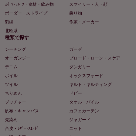
ｽｲｰﾂ･ﾌﾙｰﾂ・食材・飲み物
スマイリー・人・顔
ボーダー・ストライプ
乗り物
刺繍
作家・メーカー
北欧系
種類で探す
シーチング
ガーゼ
オーガンジー
ブロード・ローン・スケア
デニム
ダンガリー
ボイル
オックスフォード
ツイル
キルト・キルティング
ちりめん
ドビー
ブッチャー
タオル・パイル
帆布・キャンバス
カフェカーテン
先染め
ジャガード
合皮・ﾚｻﾞｰ･ｽｴｰﾄﾞ
ニット