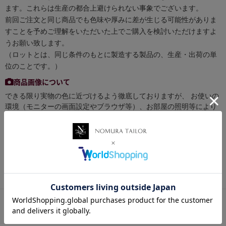
ます。これらは生産の都合上避けられない事象でございます。
前回ご注文と同じ商品でも色味や厚みに差が生じる可能性がありま
すことを予めご理解をいただいた上でご購入を検討いただけますよ
うお願い致します。
（ロットとは、同じ条件のもとに製造する製品の、生産・出荷の単
位のことです。）
商品画像について
できる限り実物の色に近づけるよう徹底しておりますが、 お使いの
環境（モニターの画面設定やブラウザ等）、お部屋の照明等により
実際の商品と色味が異なる場合がございます。予めご了承くださ
い。
お買い物ポイントについて
税抜き50円以下の商品はポイント付与対象外となります。
【 送料・配送方法について 】