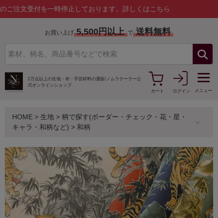
受付を一時停止しております。
詳しくはこちら
5,500円以上
送料無料
お買い上げ
で
1万点以上の生地・布・手芸材料の通販/
ノムラテーラー公
式オンラインショップ
メニュー
カート
ログイン
HOME
>
生地
>
柄で探す(ボーダー・チェック・花・星・
キャラ・和柄など)
>
和柄