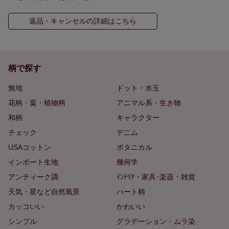
返品・キャンセルの詳細はこちら
柄で探す
無地
ドット・水玉
花柄・葉・植物柄
アニマル系・生き物
和柄
キャラクター
チェック
デニム
USAコットン
ボタニカル
インポート生地
幾何学
アンティーク調
ｲﾝﾃﾘｱ・家具･楽器・雑貨
天気・星など自然風景
ハート柄
カッコいい
かわいい
シンプル
グラデーション・ムラ染