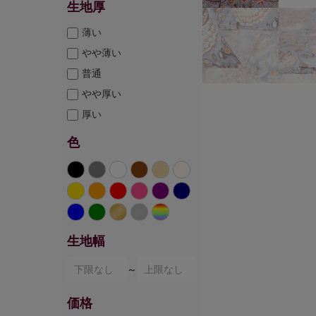
生地厚
薄い
やや薄い
普通
やや厚い
厚い
色
生地幅
～
価格