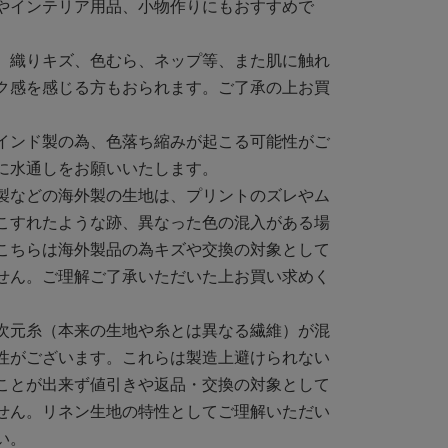
やインテリア用品、小物作りにもおすすめで
、織りキズ、色むら、ネップ等、また肌に触れ
ク感を感じる方もおられます。ご了承の上お買
インド製の為、色落ち縮みが起こる可能性がご
に水通しをお願いいたします。
製などの海外製の生地は、プリントのズレやム
こすれたような跡、異なった色の混入がある場
こちらは海外製品の為キズや交換の対象として
せん。ご理解ご了承いただいた上お買い求めく
次元糸（本来の生地や糸とは異なる繊維）が混
性がございます。これらは製造上避けられない
ことが出来ず値引きや返品・交換の対象として
せん。リネン生地の特性としてご理解いただい
い。