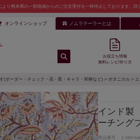
により熊本県の一部地域からのご注文受付を一時停止しております。
詳
オンラインショップ
ノムラテーラーとは
料
お役立ち情報
無料レシピ/作り方
す(ボーダー・チェック・花・星・キャラ・和柄など)
>
ボタニカル
>
エ
インド製 
ーチング
商品番号
1-060-hs