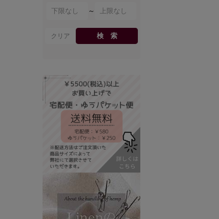
～
検 索
クリア