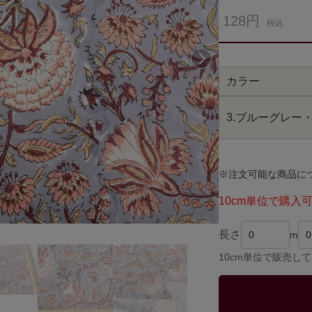
128円
税込
次へ
カラー
3.ブルーグレー
※注文可能な商品に
10cm単位で購入
長さ
m
10cm単位で販売し