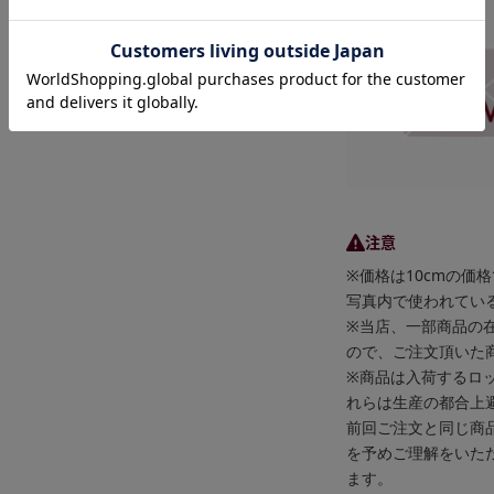
メール便
注意
※価格は10cmの価
写真内で使われている
※当店、一部商品の
ので、ご注文頂いた
※商品は入荷するロ
れらは生産の都合上
前回ご注文と同じ商
を予めご理解をいた
ます。