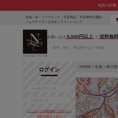
地震の影響
生地・布・ファブリック・手芸用品・手芸材料の通販/
ノムラテーラー公式オンラインショップ
5,500円以上
送料無
お買い上げ
で
HOME
>
生地
>
柄で探
ログイン
リニューアル後初めてログイン
される方はこちら