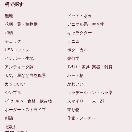
柄で探す
無地
ドット・水玉
花柄・葉・植物柄
アニマル系・生き物
和柄
キャラクター
チェック
デニム
USAコットン
ボタニカル
インポート生地
幾何学
アンティーク調
ｲﾝﾃﾘｱ・家具･楽器・雑貨
天気・星など自然風景
ハート柄
カッコいい
かわいい
シンプル
グラデーション・ムラ染
ｽｲｰﾂ･ﾌﾙｰﾂ・食材・飲み物
スマイリー・人・顔
ボーダー・ストライプ
乗り物
刺繍
作家・メーカー
北欧系