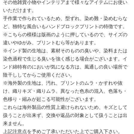
その他雑貨小物やインテリアまで様々なアイテムにお使い
いただけます。
手作業で作られているため、型ずれ、染め難・染めむらな
ど、独特な風合いもハンドブロックプリントの特徴です。
※こちらの模様は版画のように押しているので、サイズの
違いやゆがみ、プリントむら等があります。
※インド製の生地は、素材そのものの臭いや、染料または
染色過程で生じる臭いを強く感じる場合がございます。イ
ンド綿特有のにおいが気になる方は、風通しの良い場所で
陰干ししてからご使用ください。
※海外製の生地は、汚れ、プリントのムラ・かすれや抜
け、織りキズ・織りムラ、異なった色糸の混入、色落ち・
色移り・縮みが起こる可能性がございます。
これらは海外製品の性質上避けられないため、キズとして
扱うことが出来ず、交換や返品の対象として扱うことは出
来ません。
上記注意点を予めご了承いただいた上でご購入下さい。