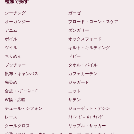
種類で探す
シーチング
ガーゼ
オーガンジー
ブロード・ローン・スケア
デニム
ダンガリー
ボイル
オックスフォード
ツイル
キルト・キルティング
ちりめん
ドビー
ブッチャー
タオル・パイル
帆布・キャンバス
カフェカーテン
先染め
ジャガード
合皮・ﾚｻﾞｰ･ｽｴｰﾄﾞ
ニット
W幅・広幅
サテン
チュール・シフォン
ジョーゼット・デシン
レース
ﾅｲﾛﾝ･ﾋﾞﾆｰﾙｺｰﾃｨﾝｸﾞ
クールクロス
リップル・サッカー