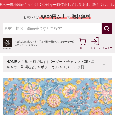
部地域からのご注文受付を一時停止しております。
詳しくはこちら
5,500円以上
送料無料
お買い上げ
で
1万点以上の生地・布・手芸材料の通販/
ノムラテーラー公
式オンラインショップ
メニュー
カート
ログイン
HOME
>
生地
>
柄で探す(ボーダー・チェック・花・星・
キャラ・和柄など)
>
ボタニカル
>
エスニック柄