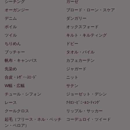
シーチング
ガーゼ
オーガンジー
ブロード・ローン・スケア
デニム
ダンガリー
ボイル
オックスフォード
ツイル
キルト・キルティング
ちりめん
ドビー
ブッチャー
タオル・パイル
帆布・キャンバス
カフェカーテン
先染め
ジャガード
合皮・ﾚｻﾞｰ･ｽｴｰﾄﾞ
ニット
W幅・広幅
サテン
チュール・シフォン
ジョーゼット・デシン
レース
ﾅｲﾛﾝ･ﾋﾞﾆｰﾙｺｰﾃｨﾝｸﾞ
クールクロス
リップル・サッカー
起毛（フリース・ネル・ベッチ
コーデュロイ・ツイード
ン・ベロア）