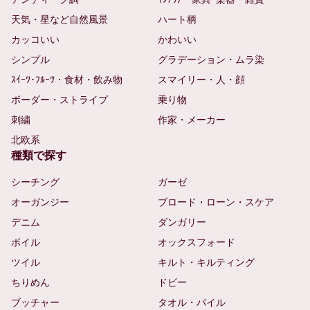
天気・星など自然風景
ハート柄
カッコいい
かわいい
シンプル
グラデーション・ムラ染
ｽｲｰﾂ･ﾌﾙｰﾂ・食材・飲み物
スマイリー・人・顔
ボーダー・ストライプ
乗り物
刺繍
作家・メーカー
北欧系
種類で探す
シーチング
ガーゼ
オーガンジー
ブロード・ローン・スケア
デニム
ダンガリー
ボイル
オックスフォード
ツイル
キルト・キルティング
ちりめん
ドビー
ブッチャー
タオル・パイル