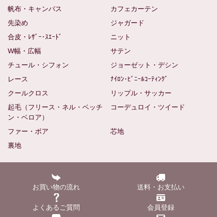
帆布・キャンバス
カフェカーテン
先染め
ジャガード
合皮・ﾚｻﾞｰ･ｽｴｰﾄﾞ
ニット
W幅・広幅
サテン
チュール・シフォン
ジョーゼット・デシン
レース
ﾅｲﾛﾝ･ﾋﾞﾆｰﾙｺｰﾃｨﾝｸﾞ
クールクロス
リップル・サッカー
起毛（フリース・ネル・ベッチ
コーデュロイ・ツイード
ン・ベロア）
ファー・ボア
芯地
裏地
お買い物の流れ
送料・お支払い
よくあるご質問
会員登録