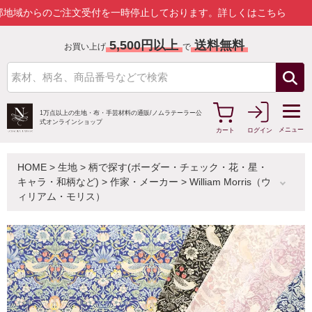
のご注文受付を一時停止しております。
詳しくはこちら
5,500円以上
送料無料
お買い上げ
で
1万点以上の生地・布・手芸材料の通販/
ノムラテーラー公
式オンラインショップ
メニュー
カート
ログイン
HOME
>
生地
>
柄で探す(ボーダー・チェック・花・星・
キャラ・和柄など)
>
作家・メーカー
>
William Morris（ウ
ィリアム・モリス）