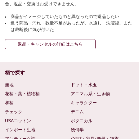
合、返品・交換はお受けできません。
商品がイメージしていたものと異なったので返品したい
違う商品・汚れ・数量不足があったが、水通し・洗濯後、また
は裁断後に気が付いた
返品・キャンセルの詳細はこちら
柄で探す
無地
ドット・水玉
花柄・葉・植物柄
アニマル系・生き物
和柄
キャラクター
チェック
デニム
USAコットン
ボタニカル
インポート生地
幾何学
アンティーク調
ｲﾝﾃﾘｱ・家具･楽器・雑貨