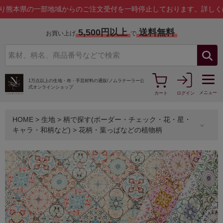
の一部地域からのご注文受付を一時停止しております。
詳しくはこちら
5,500円以上
送料無料
お買い上げ
で
1万点以上の生地・布・手芸材料の通販/
ノムラテーラー公
式オンラインショップ
メニュー
カート
ログイン
HOME
>
生地
>
柄で探す(ボーダー・チェック・花・星・
キャラ・和柄など)
>
花柄・葉っぱなどの植物柄