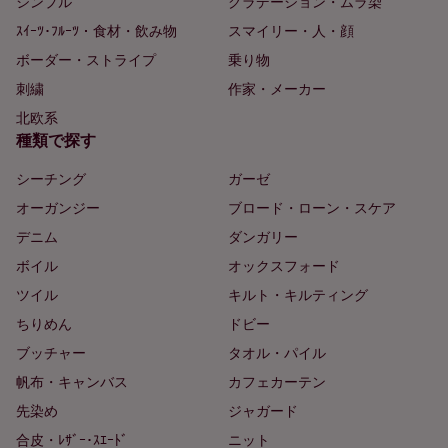
シンプル
グラデーション・ムラ染
ｽｲｰﾂ･ﾌﾙｰﾂ・食材・飲み物
スマイリー・人・顔
ボーダー・ストライプ
乗り物
刺繍
作家・メーカー
北欧系
種類で探す
シーチング
ガーゼ
オーガンジー
ブロード・ローン・スケア
デニム
ダンガリー
ボイル
オックスフォード
ツイル
キルト・キルティング
ちりめん
ドビー
ブッチャー
タオル・パイル
帆布・キャンバス
カフェカーテン
先染め
ジャガード
合皮・ﾚｻﾞｰ･ｽｴｰﾄﾞ
ニット