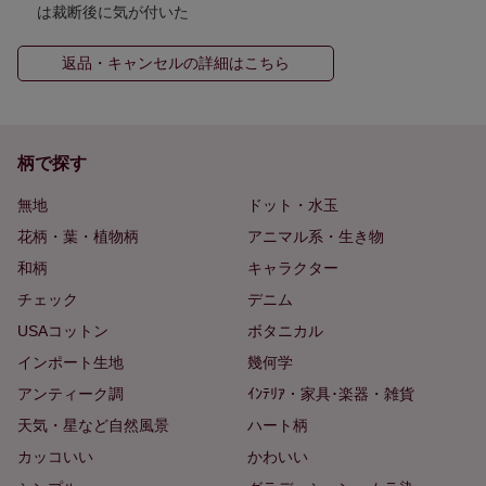
は裁断後に気が付いた
返品・キャンセルの詳細はこちら
柄で探す
無地
ドット・水玉
花柄・葉・植物柄
アニマル系・生き物
和柄
キャラクター
チェック
デニム
USAコットン
ボタニカル
インポート生地
幾何学
アンティーク調
ｲﾝﾃﾘｱ・家具･楽器・雑貨
天気・星など自然風景
ハート柄
カッコいい
かわいい