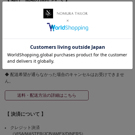
≪ 送料 ≫
全国一律送料 580円
ゆうパケット 250円(規定のサイズ等の条件有)
5,500円（税込）以上お買い上げで国内送料無料！！
≪ 配送方法 ≫
※配送方法はご注文頂いた商品サイズによって弊社にて選択させ
ていただきます。
◆ 配送希望が通らなかった場合のキャンセルはお受けできませ
ん。
送料・配送方法の詳細はこちら
【 決済について 】
クレジット決済
（VISA/MASTER/JCB/AMEX/DINERS）