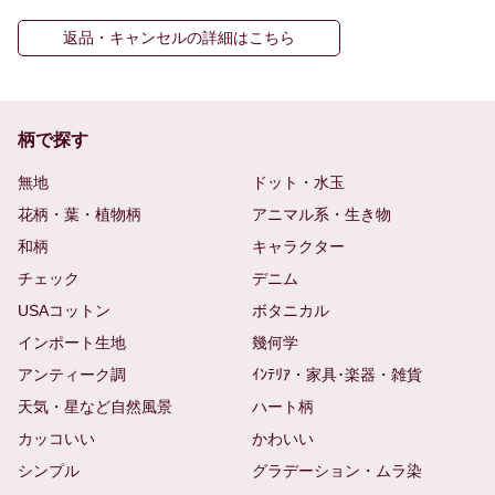
返品・キャンセルの詳細はこちら
柄で探す
無地
ドット・水玉
花柄・葉・植物柄
アニマル系・生き物
和柄
キャラクター
チェック
デニム
USAコットン
ボタニカル
インポート生地
幾何学
アンティーク調
ｲﾝﾃﾘｱ・家具･楽器・雑貨
天気・星など自然風景
ハート柄
カッコいい
かわいい
シンプル
グラデーション・ムラ染