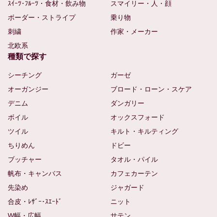
ｽｲｰﾂ･ﾌﾙｰﾂ・食材・飲み物
スマイリー・人・顔
ボーダー・ストライプ
乗り物
刺繍
作家・メーカー
北欧系
種類で探す
シーチング
ガーゼ
オーガンジー
ブロード・ローン・スケア
デニム
ダンガリー
ボイル
オックスフォード
ツイル
キルト・キルティング
ちりめん
ドビー
ブッチャー
タオル・パイル
帆布・キャンバス
カフェカーテン
先染め
ジャガード
合皮・ﾚｻﾞｰ･ｽｴｰﾄﾞ
ニット
W幅・広幅
サテン