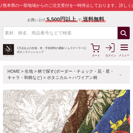
の一部地域からのご注文受付を一時停止しております。
詳しくはこちら
5,500円以上
送料無料
お買い上げ
で
1万点以上の生地・布・手芸材料の通販/
ノムラテーラー公
式オンラインショップ
メニュー
カート
ログイン
HOME
>
生地
>
柄で探す(ボーダー・チェック・花・星・
キャラ・和柄など)
>
ボタニカル
>
ハワイアン柄