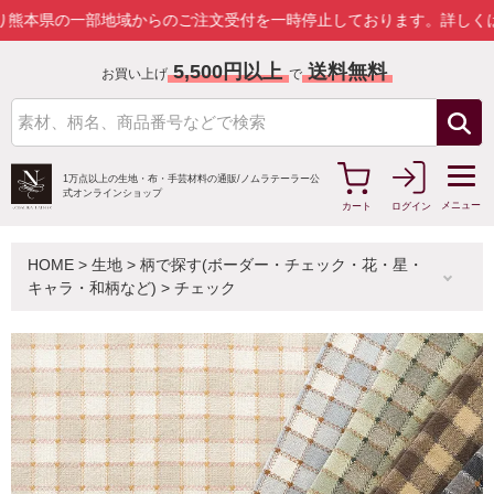
の一部地域からのご注文受付を一時停止しております。
詳しくはこちら
5,500円以上
送料無料
お買い上げ
で
1万点以上の生地・布・手芸材料の通販/
ノムラテーラー公
式オンラインショップ
メニュー
カート
ログイン
HOME
>
生地
>
柄で探す(ボーダー・チェック・花・星・
キャラ・和柄など)
>
チェック