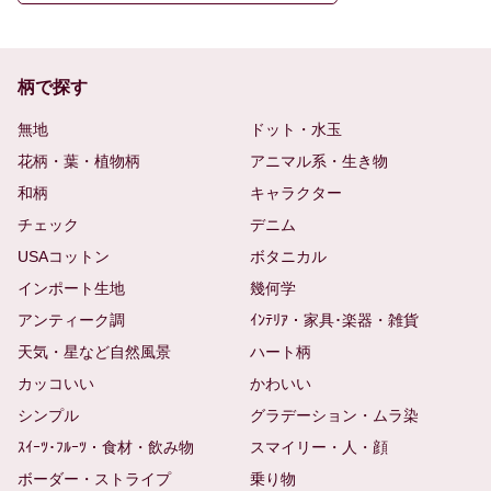
柄で探す
無地
ドット・水玉
花柄・葉・植物柄
アニマル系・生き物
和柄
キャラクター
チェック
デニム
USAコットン
ボタニカル
インポート生地
幾何学
アンティーク調
ｲﾝﾃﾘｱ・家具･楽器・雑貨
天気・星など自然風景
ハート柄
カッコいい
かわいい
シンプル
グラデーション・ムラ染
ｽｲｰﾂ･ﾌﾙｰﾂ・食材・飲み物
スマイリー・人・顔
ボーダー・ストライプ
乗り物