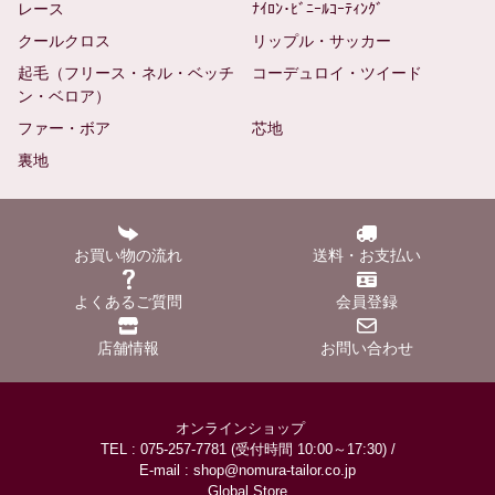
レース
ﾅｲﾛﾝ･ﾋﾞﾆｰﾙｺｰﾃｨﾝｸﾞ
クールクロス
リップル・サッカー
起毛（フリース・ネル・ベッチ
コーデュロイ・ツイード
ン・ベロア）
ファー・ボア
芯地
裏地
お買い物の流れ
送料・お支払い
よくあるご質問
会員登録
店舗情報
お問い合わせ
オンラインショップ
TEL : 075-257-7781 (受付時間 10:00～17:30) /
E-mail : shop@nomura-tailor.co.jp
Global Store