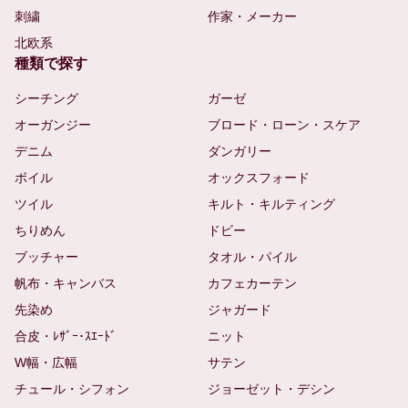
刺繍
作家・メーカー
北欧系
種類で探す
シーチング
ガーゼ
オーガンジー
ブロード・ローン・スケア
デニム
ダンガリー
ボイル
オックスフォード
ツイル
キルト・キルティング
ちりめん
ドビー
ブッチャー
タオル・パイル
帆布・キャンバス
カフェカーテン
先染め
ジャガード
合皮・ﾚｻﾞｰ･ｽｴｰﾄﾞ
ニット
W幅・広幅
サテン
チュール・シフォン
ジョーゼット・デシン