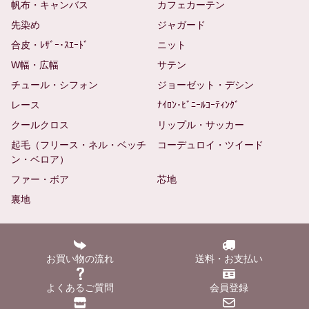
帆布・キャンバス
カフェカーテン
先染め
ジャガード
合皮・ﾚｻﾞｰ･ｽｴｰﾄﾞ
ニット
W幅・広幅
サテン
チュール・シフォン
ジョーゼット・デシン
レース
ﾅｲﾛﾝ･ﾋﾞﾆｰﾙｺｰﾃｨﾝｸﾞ
クールクロス
リップル・サッカー
起毛（フリース・ネル・ベッチ
コーデュロイ・ツイード
ン・ベロア）
ファー・ボア
芯地
裏地
お買い物の流れ
送料・お支払い
よくあるご質問
会員登録