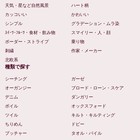
天気・星など自然風景
ハート柄
カッコいい
かわいい
シンプル
グラデーション・ムラ染
ｽｲｰﾂ･ﾌﾙｰﾂ・食材・飲み物
スマイリー・人・顔
ボーダー・ストライプ
乗り物
刺繍
作家・メーカー
北欧系
種類で探す
シーチング
ガーゼ
オーガンジー
ブロード・ローン・スケア
デニム
ダンガリー
ボイル
オックスフォード
ツイル
キルト・キルティング
ちりめん
ドビー
ブッチャー
タオル・パイル