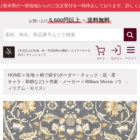
の一部地域からのご注文受付を一時停止しております。
詳しくはこちら
5,500円以上
送料無料
お買い上げ
で
1万点以上の生地・布・手芸材料の通販/
ノムラテーラー公
式オンラインショップ
メニュー
カート
ログイン
HOME
>
生地
>
柄で探す(ボーダー・チェック・花・星・
キャラ・和柄など)
>
作家・メーカー
>
William Morris（ウ
ィリアム・モリス）