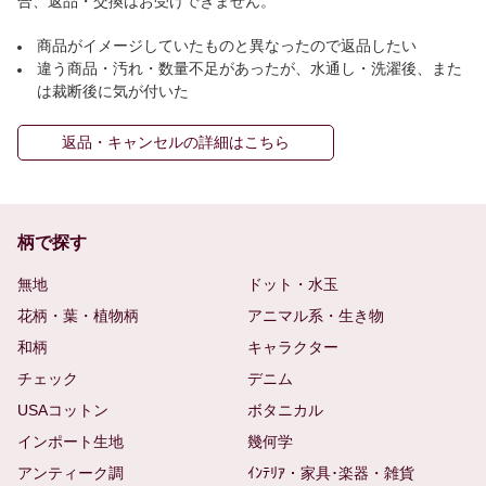
合、返品・交換はお受けできません。
商品がイメージしていたものと異なったので返品したい
違う商品・汚れ・数量不足があったが、水通し・洗濯後、また
は裁断後に気が付いた
返品・キャンセルの詳細はこちら
柄で探す
無地
ドット・水玉
花柄・葉・植物柄
アニマル系・生き物
和柄
キャラクター
チェック
デニム
USAコットン
ボタニカル
インポート生地
幾何学
アンティーク調
ｲﾝﾃﾘｱ・家具･楽器・雑貨