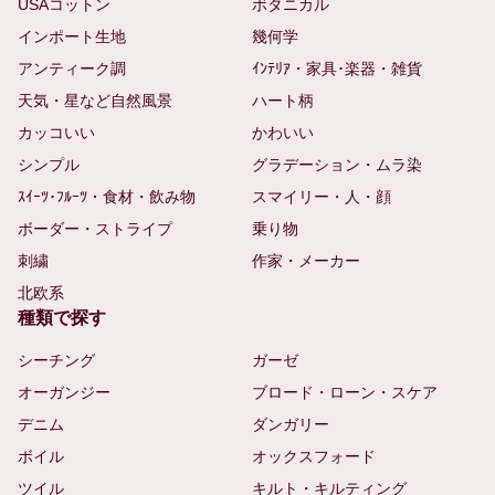
USAコットン
ボタニカル
インポート生地
幾何学
アンティーク調
ｲﾝﾃﾘｱ・家具･楽器・雑貨
天気・星など自然風景
ハート柄
カッコいい
かわいい
シンプル
グラデーション・ムラ染
ｽｲｰﾂ･ﾌﾙｰﾂ・食材・飲み物
スマイリー・人・顔
ボーダー・ストライプ
乗り物
刺繍
作家・メーカー
北欧系
種類で探す
シーチング
ガーゼ
オーガンジー
ブロード・ローン・スケア
デニム
ダンガリー
ボイル
オックスフォード
ツイル
キルト・キルティング