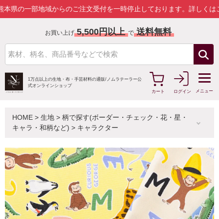
一部地域からのご注文受付を一時停止しております。
詳しくはこちら
5,500円以上
送料無料
お買い上げ
で
1万点以上の生地・布・手芸材料の通販/
ノムラテーラー公
式オンラインショップ
メニュー
カート
ログイン
HOME
>
生地
>
柄で探す(ボーダー・チェック・花・星・
キャラ・和柄など)
>
キャラクター