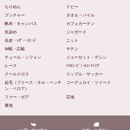
ちりめん
ドビー
ブッチャー
タオル・パイル
帆布・キャンバス
カフェカーテン
先染め
ジャガード
合皮・ﾚｻﾞｰ･ｽｴｰﾄﾞ
ニット
W幅・広幅
サテン
チュール・シフォン
ジョーゼット・デシン
レース
ﾅｲﾛﾝ･ﾋﾞﾆｰﾙｺｰﾃｨﾝｸﾞ
クールクロス
リップル・サッカー
起毛（フリース・ネル・ベッチ
コーデュロイ・ツイード
ン・ベロア）
ファー・ボア
芯地
裏地