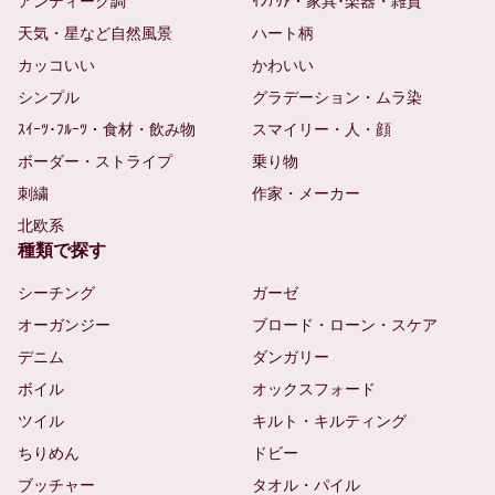
アンティーク調
ｲﾝﾃﾘｱ・家具･楽器・雑貨
天気・星など自然風景
ハート柄
カッコいい
かわいい
シンプル
グラデーション・ムラ染
ｽｲｰﾂ･ﾌﾙｰﾂ・食材・飲み物
スマイリー・人・顔
ボーダー・ストライプ
乗り物
刺繍
作家・メーカー
北欧系
種類で探す
シーチング
ガーゼ
オーガンジー
ブロード・ローン・スケア
デニム
ダンガリー
ボイル
オックスフォード
ツイル
キルト・キルティング
ちりめん
ドビー
ブッチャー
タオル・パイル