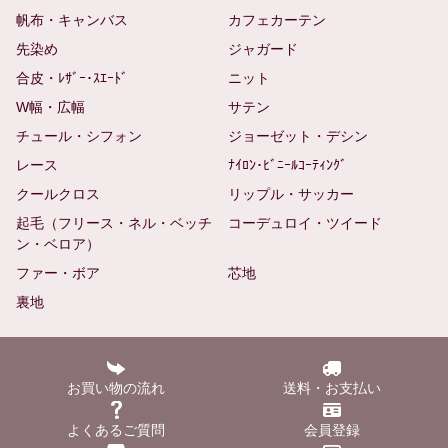
帆布・キャンバス
カフェカーテン
先染め
ジャガード
合皮・ﾚｻﾞｰ･ｽｴｰﾄﾞ
ニット
W幅・広幅
サテン
チュール・シフォン
ジョーゼット・デシン
レース
ﾅｲﾛﾝ･ﾋﾞﾆｰﾙｺｰﾃｨﾝｸﾞ
クールクロス
リップル・サッカー
起毛（フリース・ネル・ベッチ
コーデュロイ・ツイード
ン・ベロア）
ファー・ボア
芯地
裏地
お買い物の流れ
送料・お支払い
よくあるご質問
会員登録