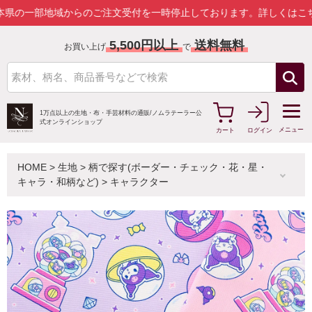
地域からのご注文受付を一時停止しております。
詳しくはこちら
5,500円以上
送料無料
お買い上げ
で
1万点以上の生地・布・手芸材料の通販/
ノムラテーラー公
式オンラインショップ
メニュー
カート
ログイン
HOME
>
生地
>
柄で探す(ボーダー・チェック・花・星・
キャラ・和柄など)
>
キャラクター