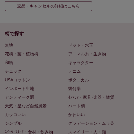
返品・キャンセルの詳細はこちら
柄で探す
無地
ドット・水玉
花柄・葉・植物柄
アニマル系・生き物
和柄
キャラクター
チェック
デニム
USAコットン
ボタニカル
インポート生地
幾何学
アンティーク調
ｲﾝﾃﾘｱ・家具･楽器・雑貨
天気・星など自然風景
ハート柄
カッコいい
かわいい
シンプル
グラデーション・ムラ染
ｽｲｰﾂ･ﾌﾙｰﾂ・食材・飲み物
スマイリー・人・顔