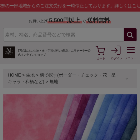
地域からのご注文受付を一時停止しております。
詳しくはこちら
5,500円以上
送料無料
お買い上げ
で
1万点以上の生地・布・手芸材料の通販/
ノムラテーラー公
式オンラインショップ
メニュー
カート
ログイン
HOME
>
生地
>
柄で探す(ボーダー・チェック・花・星・
キャラ・和柄など)
>
無地