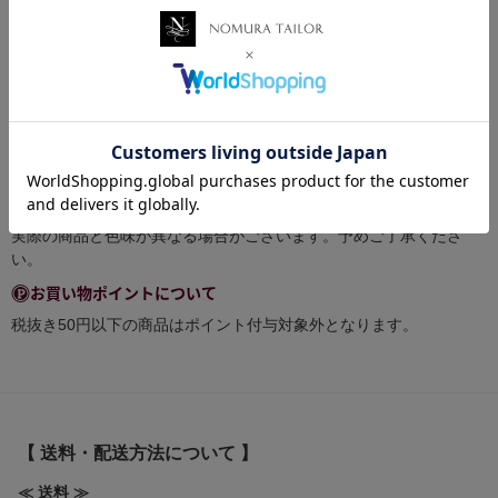
前回ご注文と同じ商品でも色味や厚みに差が生じる可能性がありま
すことを予めご理解をいただいた上でご購入を検討いただけますよ
うお願い致します。
（ロットとは、同じ条件のもとに製造する製品の、生産・出荷の単
位のことです。）
商品画像について
できる限り実物の色に近づけるよう徹底しておりますが、 お使いの
環境（モニターの画面設定やブラウザ等）、お部屋の照明等により
実際の商品と色味が異なる場合がございます。予めご了承くださ
い。
お買い物ポイントについて
税抜き50円以下の商品はポイント付与対象外となります。
【 送料・配送方法について 】
≪ 送料 ≫