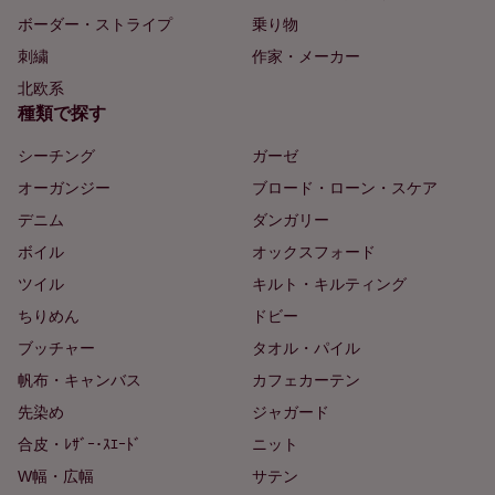
ボーダー・ストライプ
乗り物
刺繍
作家・メーカー
北欧系
種類で探す
シーチング
ガーゼ
オーガンジー
ブロード・ローン・スケア
デニム
ダンガリー
ボイル
オックスフォード
ツイル
キルト・キルティング
ちりめん
ドビー
ブッチャー
タオル・パイル
帆布・キャンバス
カフェカーテン
先染め
ジャガード
合皮・ﾚｻﾞｰ･ｽｴｰﾄﾞ
ニット
W幅・広幅
サテン