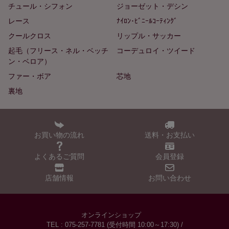
チュール・シフォン
ジョーゼット・デシン
レース
ﾅｲﾛﾝ･ﾋﾞﾆｰﾙｺｰﾃｨﾝｸﾞ
クールクロス
リップル・サッカー
起毛（フリース・ネル・ベッチ
コーデュロイ・ツイード
ン・ベロア）
ファー・ボア
芯地
裏地
お買い物の流れ
送料・お支払い
よくあるご質問
会員登録
店舗情報
お問い合わせ
オンラインショップ
TEL : 075-257-7781 (受付時間 10:00～17:30) /