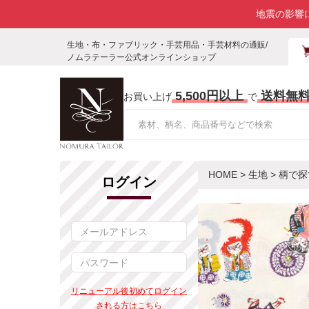
地震の影響
生地・布・ファブリック・手芸用品・手芸材料の通販/
ノムラテーラー公式オンラインショップ
5,500円以上
送料無
お買い上げ
で
HOME
>
生地
>
柄で探
ログイン
リニューアル後初めてログイン
される方はこちら