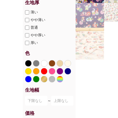
生地厚
薄い
やや薄い
普通
やや厚い
厚い
色
生地幅
～
価格