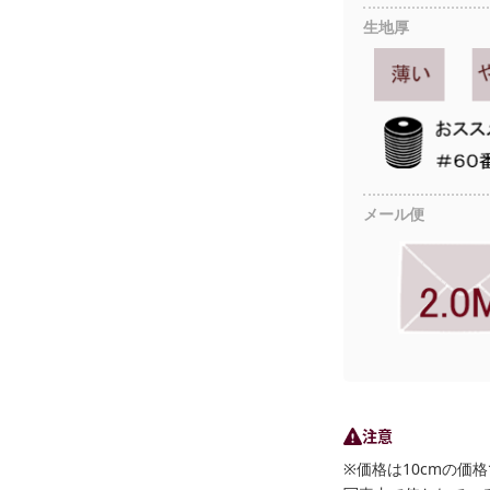
生地厚
メール便
注意
※価格は10cmの価