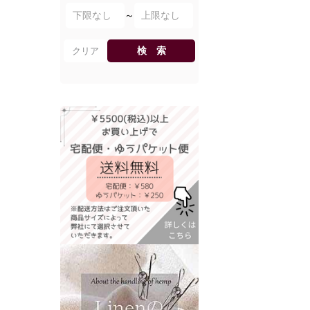
～
検 索
クリア