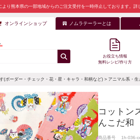
により熊本県の一部地域からのご注文受付を一時停止しております。
詳
オンラインショップ
ノムラテーラーとは
料
お役立ち情報
無料レシピ/作り方
す(ボーダー・チェック・花・星・キャラ・和柄など)
>
アニマル系・生
コットン
んこだ和
商品番号
1h-036-c