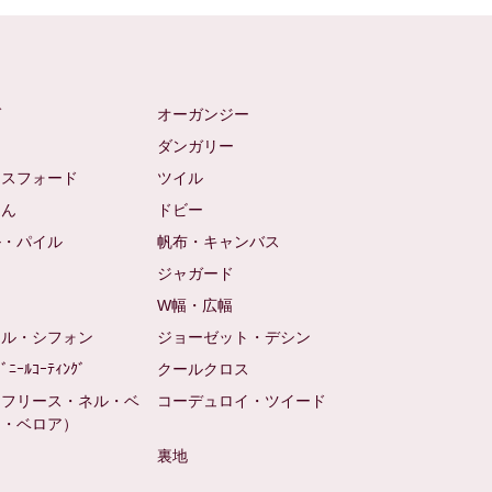
ゼ
オーガンジー
ム
ダンガリー
クスフォード
ツイル
めん
ドビー
ル・パイル
帆布・キャンバス
め
ジャガード
ト
W幅・広幅
ール・シフォン
ジョーゼット・デシン
ﾋﾞﾆｰﾙｺｰﾃｨﾝｸﾞ
クールクロス
（フリース・ネル・ベ
コーデュロイ・ツイード
ン・ベロア）
裏地