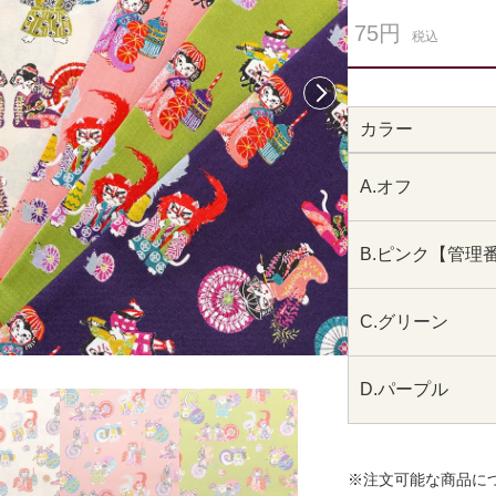
75円
税込
次へ
カラー
A.オフ
B.ピンク【管理
C.グリーン
D.パープル
※注文可能な商品に