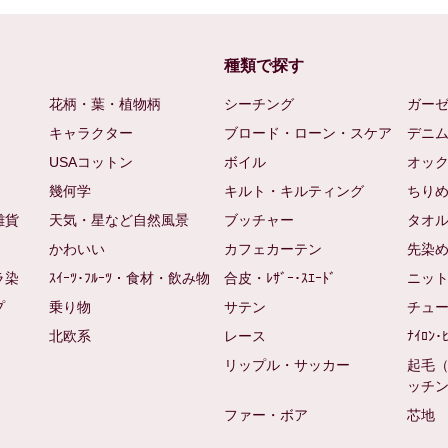
種類で探す
花柄・葉・植物柄
シーチング
ガー
キャラクター
ブロード・ローン・スケア
デニ
USAコットン
ボイル
オッ
幾何学
キルト・キルティング
ちり
雑貨
天気・星など自然風景
ブッチャー
タオ
かわいい
カフェカーテン
先染
ラ染
ｽｲｰﾂ･ﾌﾙｰﾂ・食材・飲み物
合皮・ﾚｻﾞｰ･ｽｴｰﾄﾞ
ニッ
プ
乗り物
サテン
チュ
北欧系
レース
ﾅｲﾛﾝ･
リップル・サッカー
起毛
ッチ
ファー・ボア
芯地