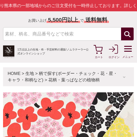
の一部地域からのご注文受付を一時停止しております。
詳しくはこちら
5,500円以上
送料無料
お買い上げ
で
1万点以上の生地・布・手芸材料の通販/
ノムラテーラー公
式オンラインショップ
メニュー
カート
ログイン
HOME
>
生地
>
柄で探す(ボーダー・チェック・花・星・
キャラ・和柄など)
>
花柄・葉っぱなどの植物柄