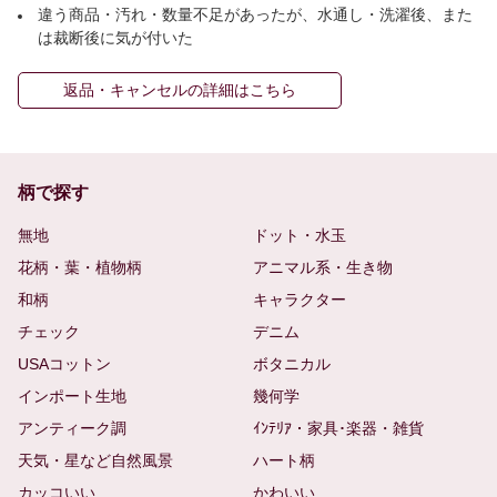
違う商品・汚れ・数量不足があったが、水通し・洗濯後、また
は裁断後に気が付いた
返品・キャンセルの詳細はこちら
柄で探す
無地
ドット・水玉
花柄・葉・植物柄
アニマル系・生き物
和柄
キャラクター
チェック
デニム
USAコットン
ボタニカル
インポート生地
幾何学
アンティーク調
ｲﾝﾃﾘｱ・家具･楽器・雑貨
天気・星など自然風景
ハート柄
カッコいい
かわいい