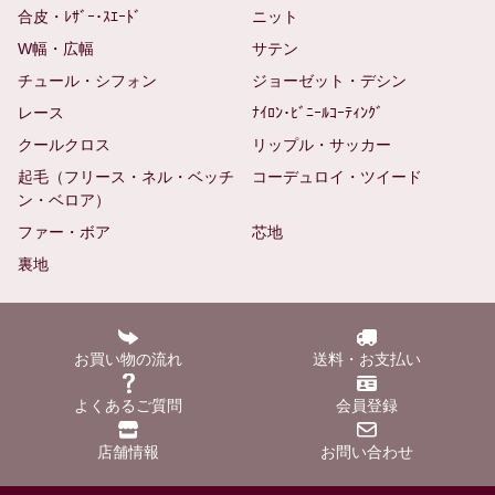
合皮・ﾚｻﾞｰ･ｽｴｰﾄﾞ
ニット
W幅・広幅
サテン
チュール・シフォン
ジョーゼット・デシン
レース
ﾅｲﾛﾝ･ﾋﾞﾆｰﾙｺｰﾃｨﾝｸﾞ
クールクロス
リップル・サッカー
起毛（フリース・ネル・ベッチ
コーデュロイ・ツイード
ン・ベロア）
ファー・ボア
芯地
裏地
お買い物の流れ
送料・お支払い
よくあるご質問
会員登録
店舗情報
お問い合わせ