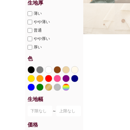
生地厚
薄い
やや薄い
普通
やや厚い
厚い
色
生地幅
～
価格