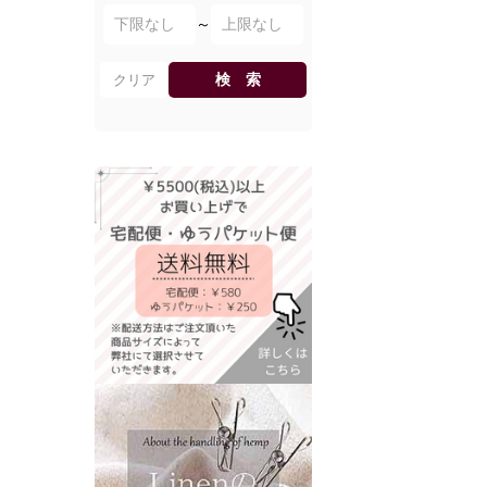
～
検 索
クリア