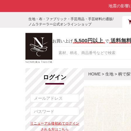
地震の影響
生地・布・ファブリック・手芸用品・手芸材料の通販/
ノムラテーラー公式オンラインショップ
5,500円以上
送料無
お買い上げ
で
HOME
>
生地
>
柄で探
ログイン
リニューアル後初めてログイン
される方はこちら