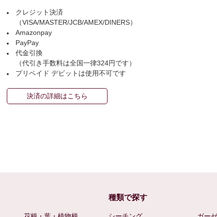
クレジット決済
（VISA/MASTER/JCB/AMEX/DINERS）
Amazonpay
PayPay
代金引換
（代引き手数料は全国一律324円です）
プリペイド デビットは使用不可です
決済の詳細はこちら
種類で探す
花柄・葉・植物柄
シーチング
ガー