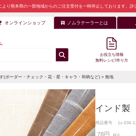
により熊本県の一部地域からのご注文受付を一時停止しております。
詳
オンラインショップ
ノムラテーラーとは
料
お役立ち情報
無料レシピ/作り方
す(ボーダー・チェック・花・星・キャラ・和柄など)
>
無地
インド製 
商品番号
1z-036-1
78円
税込