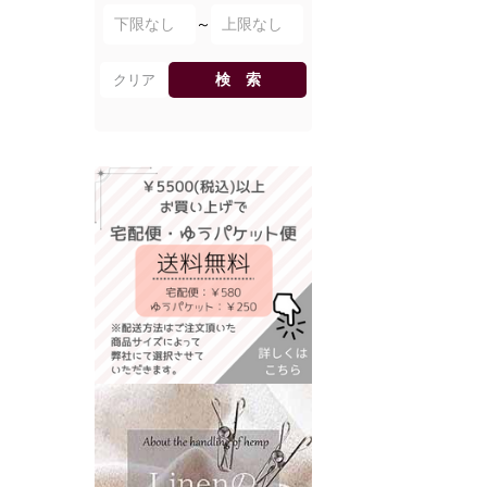
～
検 索
クリア