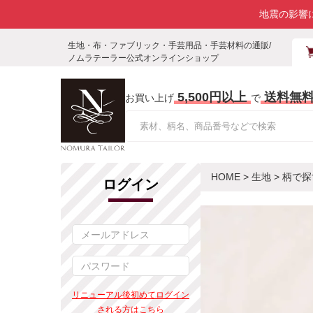
地震の影響
生地・布・ファブリック・手芸用品・手芸材料の通販/
ノムラテーラー公式オンラインショップ
5,500円以上
送料無
お買い上げ
で
HOME
>
生地
>
柄で探
ログイン
リニューアル後初めてログイン
される方はこちら