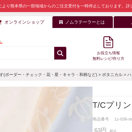
により熊本県の一部地域からのご注文受付を一時停止しております。
詳
オンラインショップ
ノムラテーラーとは
料
お役立ち情報
無料レシピ/作り方
す(ボーダー・チェック・花・星・キャラ・和柄など)
>
ボタニカル
>
ハ
T/Cプリ
商品番号
1z-036-t
63円
税込