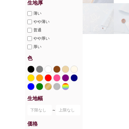
生地厚
薄い
やや薄い
普通
やや厚い
厚い
色
生地幅
～
価格