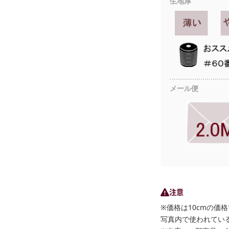
生地厚
メール便
注意
※価格は10cmの価
写真内で使われている