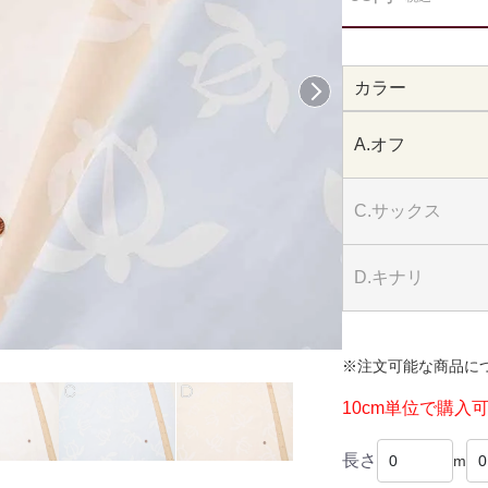
カラー
次へ
A.オフ
C.サックス
D.キナリ
※注文可能な商品に
10cm単位で購入
長さ
m