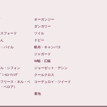
ゼ
オーガンジー
ム
ダンガリー
クスフォード
ツイル
めん
ドビー
ル・パイル
帆布・キャンバス
め
ジャガード
ト
W幅・広幅
ール・シフォン
ジョーゼット・デシン
ﾋﾞﾆｰﾙｺｰﾃｨﾝｸﾞ
クールクロス
（フリース・ネル・ベ
コーデュロイ・ツイード
ン・ベロア）
裏地