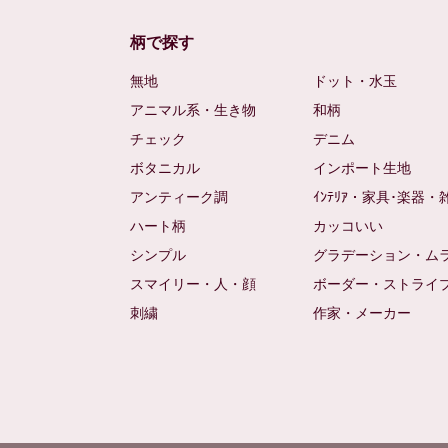
柄で探す
無地
ドット・水玉
アニマル系・生き物
和柄
チェック
デニム
ボタニカル
インポート生地
アンティーク調
ｲﾝﾃﾘｱ・家具･楽器・
ハート柄
カッコいい
シンプル
グラデーション・ム
スマイリー・人・顔
ボーダー・ストライ
刺繍
作家・メーカー