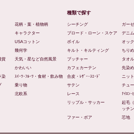
種類で探す
花柄・葉・植物柄
シーチング
ガー
キャラクター
ブロード・ローン・スケア
デニ
USAコットン
ボイル
オッ
幾何学
キルト・キルティング
ちり
雑貨
天気・星など自然風景
ブッチャー
タオ
かわいい
カフェカーテン
先染
ラ染
ｽｲｰﾂ･ﾌﾙｰﾂ・食材・飲み物
合皮・ﾚｻﾞｰ･ｽｴｰﾄﾞ
ニッ
プ
乗り物
サテン
チュ
北欧系
レース
ﾅｲﾛﾝ･
リップル・サッカー
起毛
ッチ
ファー・ボア
芯地