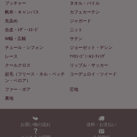
ブッチャー
タオル・パイル
帆布・キャンバス
カフェカーテン
先染め
ジャガード
合皮・ﾚｻﾞｰ･ｽｴｰﾄﾞ
ニット
W幅・広幅
サテン
チュール・シフォン
ジョーゼット・デシン
レース
ﾅｲﾛﾝ･ﾋﾞﾆｰﾙｺｰﾃｨﾝｸﾞ
クールクロス
リップル・サッカー
起毛（フリース・ネル・ベッチ
コーデュロイ・ツイード
ン・ベロア）
ファー・ボア
芯地
裏地
お買い物の流れ
送料・お支払い