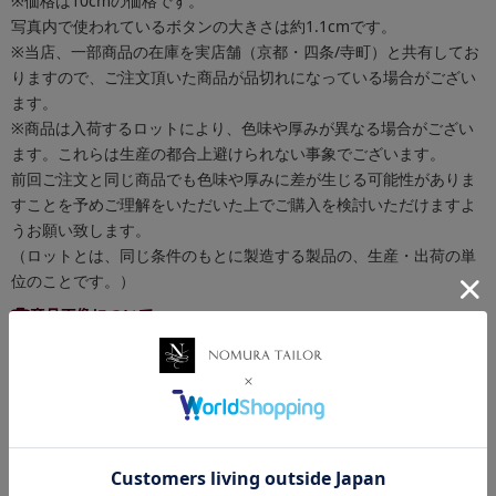
※価格は10cmの価格です。
写真内で使われているボタンの大きさは約1.1cmです。
※当店、一部商品の在庫を実店舗（京都・四条/寺町）と共有してお
りますので、ご注文頂いた商品が品切れになっている場合がござい
ます。
※商品は入荷するロットにより、色味や厚みが異なる場合がござい
ます。これらは生産の都合上避けられない事象でございます。
前回ご注文と同じ商品でも色味や厚みに差が生じる可能性がありま
すことを予めご理解をいただいた上でご購入を検討いただけますよ
うお願い致します。
（ロットとは、同じ条件のもとに製造する製品の、生産・出荷の単
位のことです。）
商品画像について
できる限り実物の色に近づけるよう徹底しておりますが、 お使いの
環境（モニターの画面設定やブラウザ等）、お部屋の照明等により
実際の商品と色味が異なる場合がございます。予めご了承くださ
い。
お買い物ポイントについて
税抜き50円以下の商品はポイント付与対象外となります。