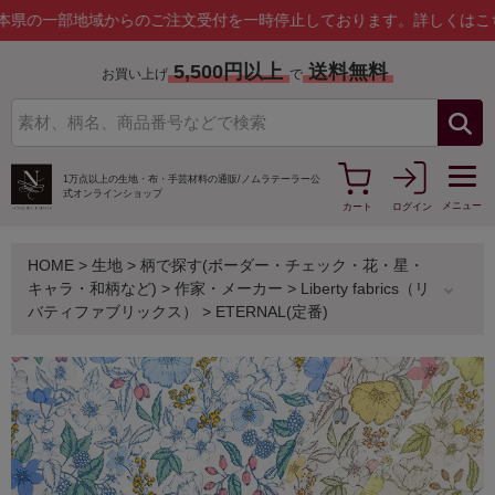
部地域からのご注文受付を一時停止しております。
詳しくはこちら
5,500円以上
送料無料
お買い上げ
で
1万点以上の生地・布・手芸材料の通販/
ノムラテーラー公
式オンラインショップ
メニュー
カート
ログイン
HOME
>
生地
>
柄で探す(ボーダー・チェック・花・星・
キャラ・和柄など)
>
作家・メーカー
>
Liberty fabrics（リ
バティファブリックス）
>
ETERNAL(定番)