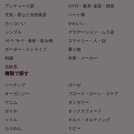
アンティーク調
ｲﾝﾃﾘｱ・家具･楽器・雑貨
天気・星など自然風景
ハート柄
カッコいい
かわいい
シンプル
グラデーション・ムラ染
ｽｲｰﾂ･ﾌﾙｰﾂ・食材・飲み物
スマイリー・人・顔
ボーダー・ストライプ
乗り物
刺繍
作家・メーカー
北欧系
種類で探す
シーチング
ガーゼ
オーガンジー
ブロード・ローン・スケア
デニム
ダンガリー
ボイル
オックスフォード
ツイル
キルト・キルティング
ちりめん
ドビー