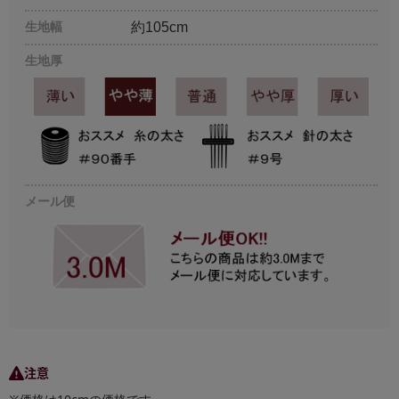
生地幅
約105cm
生地厚
メール便
注意