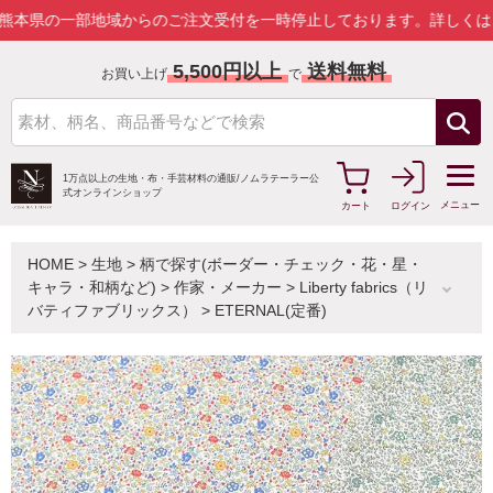
の一部地域からのご注文受付を一時停止しております。
詳しくはこちら
5,500円以上
送料無料
お買い上げ
で
1万点以上の生地・布・手芸材料の通販/
ノムラテーラー公
式オンラインショップ
メニュー
カート
ログイン
HOME
>
生地
>
柄で探す(ボーダー・チェック・花・星・
キャラ・和柄など)
>
作家・メーカー
>
Liberty fabrics（リ
バティファブリックス）
>
ETERNAL(定番)