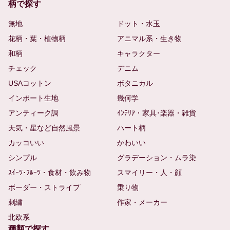
柄で探す
無地
ドット・水玉
花柄・葉・植物柄
アニマル系・生き物
和柄
キャラクター
チェック
デニム
USAコットン
ボタニカル
インポート生地
幾何学
アンティーク調
ｲﾝﾃﾘｱ・家具･楽器・雑貨
天気・星など自然風景
ハート柄
カッコいい
かわいい
シンプル
グラデーション・ムラ染
ｽｲｰﾂ･ﾌﾙｰﾂ・食材・飲み物
スマイリー・人・顔
ボーダー・ストライプ
乗り物
刺繍
作家・メーカー
北欧系
種類で探す