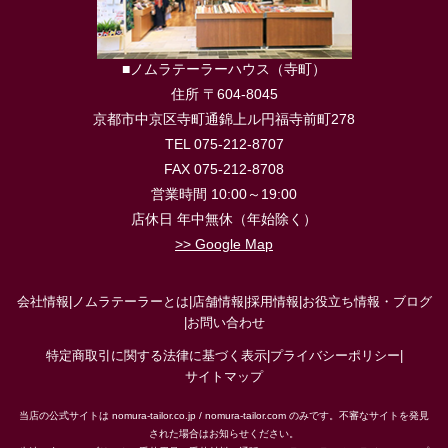
■ノムラテーラーハウス（寺町）
住所 〒604-8045
京都市中京区寺町通錦上ル円福寺前町278
TEL 075-212-8707
FAX 075-212-8708
営業時間 10:00～19:00
店休日 年中無休（年始除く）
>> Google Map
会社情報
|
ノムラテーラーとは
|
店舗情報
|
採用情報
|
お役立ち情報・ブログ
|
お問い合わせ
特定商取引に関する法律に基づく表示
|
プライバシーポリシー
|
サイトマップ
当店の公式サイトは nomura-tailor.co.jp / nomura-tailor.com のみです。不審なサイトを発見
された場合はお知らせください。