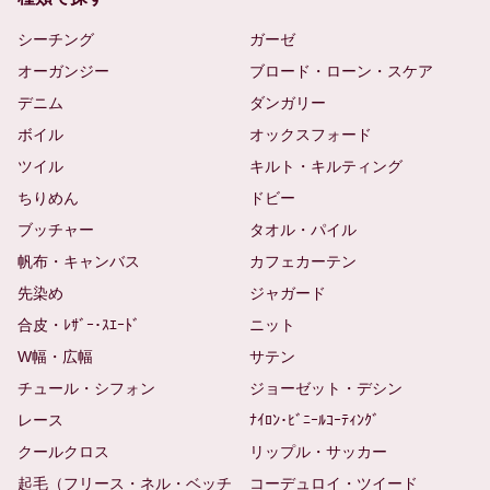
シーチング
ガーゼ
オーガンジー
ブロード・ローン・スケア
デニム
ダンガリー
ボイル
オックスフォード
ツイル
キルト・キルティング
ちりめん
ドビー
ブッチャー
タオル・パイル
帆布・キャンバス
カフェカーテン
先染め
ジャガード
合皮・ﾚｻﾞｰ･ｽｴｰﾄﾞ
ニット
W幅・広幅
サテン
チュール・シフォン
ジョーゼット・デシン
レース
ﾅｲﾛﾝ･ﾋﾞﾆｰﾙｺｰﾃｨﾝｸﾞ
クールクロス
リップル・サッカー
起毛（フリース・ネル・ベッチ
コーデュロイ・ツイード