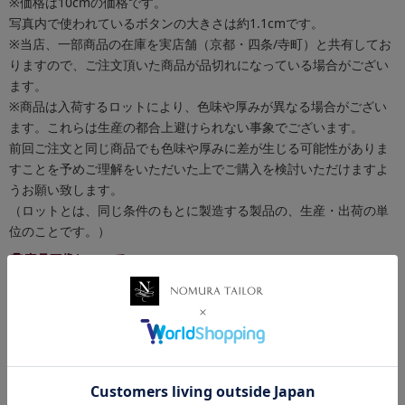
※価格は10cmの価格です。
写真内で使われているボタンの大きさは約1.1cmです。
※当店、一部商品の在庫を実店舗（京都・四条/寺町）と共有してお
りますので、ご注文頂いた商品が品切れになっている場合がござい
ます。
※商品は入荷するロットにより、色味や厚みが異なる場合がござい
ます。これらは生産の都合上避けられない事象でございます。
前回ご注文と同じ商品でも色味や厚みに差が生じる可能性がありま
すことを予めご理解をいただいた上でご購入を検討いただけますよ
うお願い致します。
（ロットとは、同じ条件のもとに製造する製品の、生産・出荷の単
位のことです。）
商品画像について
できる限り実物の色に近づけるよう徹底しておりますが、 お使いの
環境（モニターの画面設定やブラウザ等）、お部屋の照明等により
実際の商品と色味が異なる場合がございます。予めご了承くださ
い。
お買い物ポイントについて
税抜き50円以下の商品はポイント付与対象外となります。