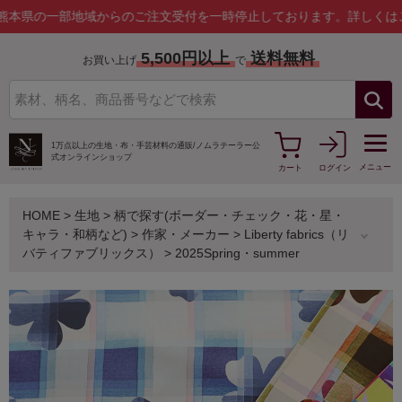
一部地域からのご注文受付を一時停止しております。
詳しくはこちら
5,500円以上
送料無料
お買い上げ
で
1万点以上の生地・布・手芸材料の通販/
ノムラテーラー公
式オンラインショップ
メニュー
カート
ログイン
HOME
>
生地
>
柄で探す(ボーダー・チェック・花・星・
キャラ・和柄など)
>
作家・メーカー
>
Liberty fabrics（リ
バティファブリックス）
>
2025Spring・summer