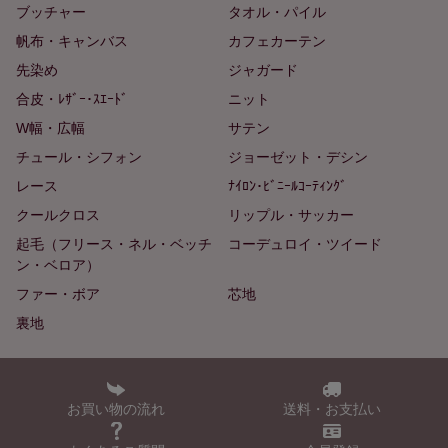
ブッチャー
タオル・パイル
帆布・キャンバス
カフェカーテン
先染め
ジャガード
合皮・ﾚｻﾞｰ･ｽｴｰﾄﾞ
ニット
W幅・広幅
サテン
チュール・シフォン
ジョーゼット・デシン
レース
ﾅｲﾛﾝ･ﾋﾞﾆｰﾙｺｰﾃｨﾝｸﾞ
クールクロス
リップル・サッカー
起毛（フリース・ネル・ベッチ
コーデュロイ・ツイード
ン・ベロア）
ファー・ボア
芯地
裏地
お買い物の流れ
送料・お支払い