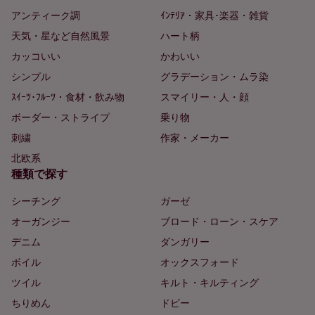
アンティーク調
ｲﾝﾃﾘｱ・家具･楽器・雑貨
天気・星など自然風景
ハート柄
カッコいい
かわいい
シンプル
グラデーション・ムラ染
ｽｲｰﾂ･ﾌﾙｰﾂ・食材・飲み物
スマイリー・人・顔
ボーダー・ストライプ
乗り物
刺繍
作家・メーカー
北欧系
種類で探す
シーチング
ガーゼ
オーガンジー
ブロード・ローン・スケア
デニム
ダンガリー
ボイル
オックスフォード
ツイル
キルト・キルティング
ちりめん
ドビー