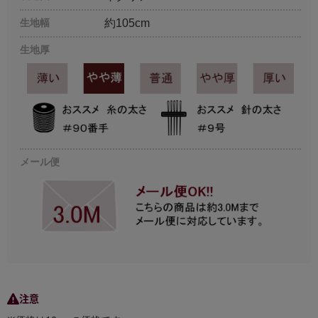
生地幅
約105cm
生地厚
メール便
注意