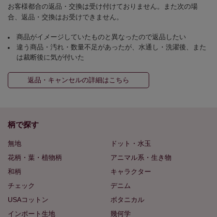
お客様都合の返品・交換は受け付けておりません。また次の場
合、返品・交換はお受けできません。
商品がイメージしていたものと異なったので返品したい
違う商品・汚れ・数量不足があったが、水通し・洗濯後、また
は裁断後に気が付いた
返品・キャンセルの詳細はこちら
柄で探す
無地
ドット・水玉
花柄・葉・植物柄
アニマル系・生き物
和柄
キャラクター
チェック
デニム
USAコットン
ボタニカル
インポート生地
幾何学