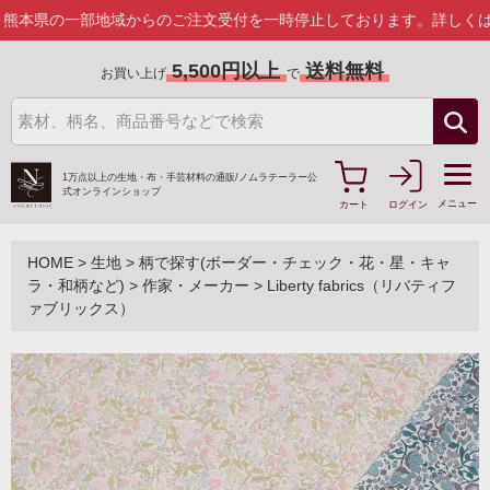
一部地域からのご注文受付を一時停止しております。
詳しくはこちら
5,500円以上
送料無料
お買い上げ
で
1万点以上の生地・布・手芸材料の通販/
ノムラテーラー公
式オンラインショップ
メニュー
カート
ログイン
HOME
>
生地
>
柄で探す(ボーダー・チェック・花・星・キャ
ラ・和柄など)
>
作家・メーカー
>
Liberty fabrics（リバティフ
ァブリックス）