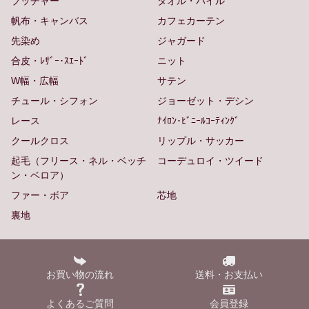
ブッチャー
タオル・パイル
帆布・キャンバス
カフェカーテン
先染め
ジャガード
合皮・ﾚｻﾞｰ･ｽｴｰﾄﾞ
ニット
W幅・広幅
サテン
チュール・シフォン
ジョーゼット・デシン
レース
ﾅｲﾛﾝ･ﾋﾞﾆｰﾙｺｰﾃｨﾝｸﾞ
クールクロス
リップル・サッカー
起毛（フリース・ネル・ベッチ
コーデュロイ・ツイード
ン・ベロア）
ファー・ボア
芯地
裏地
お買い物の流れ
送料・お支払い
よくあるご質問
会員登録