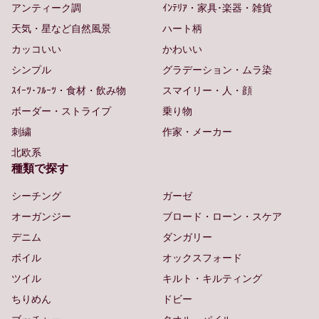
アンティーク調
ｲﾝﾃﾘｱ・家具･楽器・雑貨
天気・星など自然風景
ハート柄
カッコいい
かわいい
シンプル
グラデーション・ムラ染
ｽｲｰﾂ･ﾌﾙｰﾂ・食材・飲み物
スマイリー・人・顔
ボーダー・ストライプ
乗り物
刺繍
作家・メーカー
北欧系
種類で探す
シーチング
ガーゼ
オーガンジー
ブロード・ローン・スケア
デニム
ダンガリー
ボイル
オックスフォード
ツイル
キルト・キルティング
ちりめん
ドビー