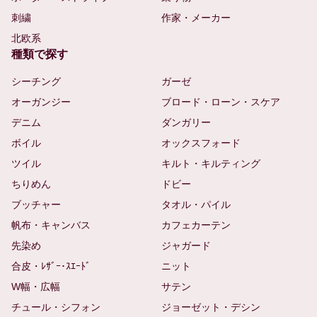
刺繍
作家・メーカー
北欧系
種類で探す
シーチング
ガーゼ
オーガンジー
ブロード・ローン・スケア
デニム
ダンガリー
ボイル
オックスフォード
ツイル
キルト・キルティング
ちりめん
ドビー
ブッチャー
タオル・パイル
帆布・キャンバス
カフェカーテン
先染め
ジャガード
合皮・ﾚｻﾞｰ･ｽｴｰﾄﾞ
ニット
W幅・広幅
サテン
チュール・シフォン
ジョーゼット・デシン