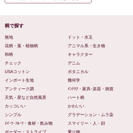
柄で探す
無地
ドット・水玉
花柄・葉・植物柄
アニマル系・生き物
和柄
キャラクター
チェック
デニム
USAコットン
ボタニカル
インポート生地
幾何学
アンティーク調
ｲﾝﾃﾘｱ・家具･楽器・雑貨
天気・星など自然風景
ハート柄
カッコいい
かわいい
シンプル
グラデーション・ムラ染
ｽｲｰﾂ･ﾌﾙｰﾂ・食材・飲み物
スマイリー・人・顔
ボーダー・ストライプ
乗り物