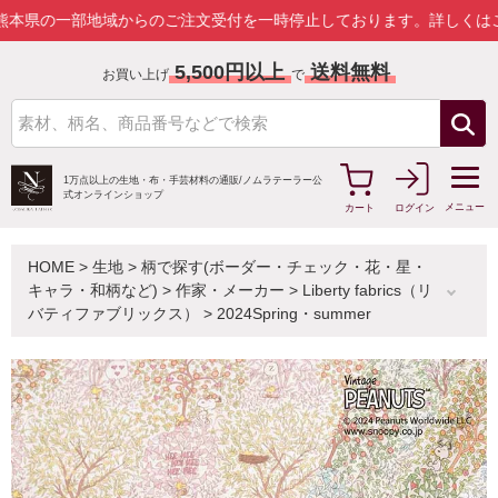
部地域からのご注文受付を一時停止しております。
詳しくはこちら
5,500円以上
送料無料
お買い上げ
で
1万点以上の生地・布・手芸材料の通販/
ノムラテーラー公
式オンラインショップ
メニュー
カート
ログイン
HOME
>
生地
>
柄で探す(ボーダー・チェック・花・星・
キャラ・和柄など)
>
作家・メーカー
>
Liberty fabrics（リ
バティファブリックス）
>
2024Spring・summer