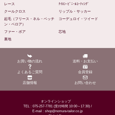
レース
ﾅｲﾛﾝ･ﾋﾞﾆｰﾙｺｰﾃｨﾝｸﾞ
クールクロス
リップル・サッカー
起毛（フリース・ネル・ベッチ
コーデュロイ・ツイード
ン・ベロア）
ファー・ボア
芯地
裏地
お買い物の流れ
送料・お支払い
よくあるご質問
会員登録
店舗情報
お問い合わせ
オンラインショップ
TEL : 075-257-7781 (受付時間 10:00～17:30) /
E-mail : shop@nomura-tailor.co.jp